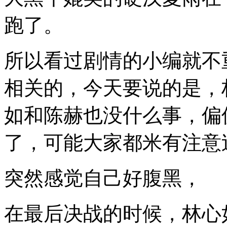
说
跑了。
哪
里
不
一
所以看过剧情的小编就不
样，
看
相关的，今天要说的是，
过
综
艺
如和陈赫也没什么事，偏偏
的
人
了，可能大家都米有注意
应
该
都
知
突然感觉自己好腹黑，
道。
傲
娇
在最后决战的时候，林心
不
是