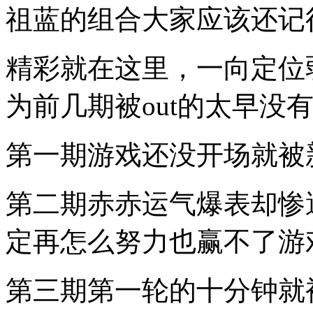
米
祖蓝的组合大家应该还记
有
道
理
精彩就在这里，一向定位
滴，
就
算
为前几期被out的太早没
没
看
过
第一期游戏还没开场就被
综
艺，
瞅
第二期赤赤运气爆表却惨
了
小
编
定再怎么努力也赢不了游
写
的
题
第三期第一轮的十分钟就
目
应