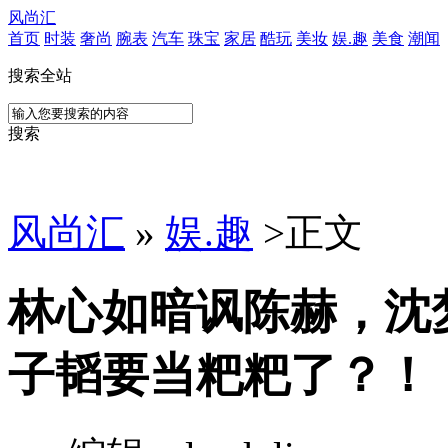
风尚汇
首页
时装
奢尚
腕表
汽车
珠宝
家居
酷玩
美妆
娱.趣
美食
潮闻
搜索全站
搜索
风尚汇
»
娱.趣
>
正文
林心如暗讽陈赫，沈
子韬要当粑粑了？！