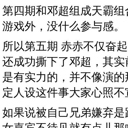
该
第四期和邓超组成天霸组
也
有
所
游戏外，没什么参与感。
收
获
了
所以第五期 赤赤不仅奋
把。
信
息
还成功撕下了邓超，其实
量
如
此
是有实力的，并不像演的
之
大
定人设这件事大家心照不
如果说被自己兄弟嫌弃是
女嘉宾不待见就有点儿那