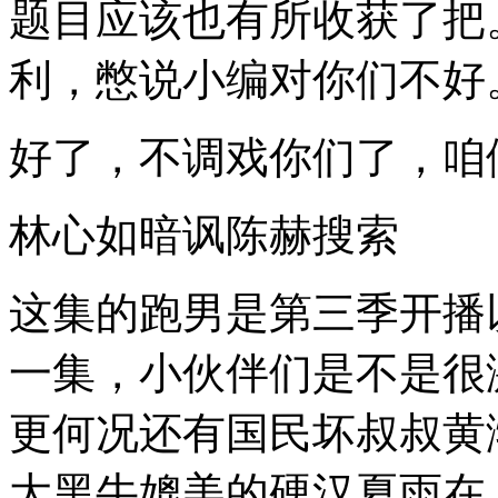
不
题目应该也有所收获了把
是
很
利，憋说小编对你们不好
舍
不
得
好了，不调戏你们了，咱
捏，
不
过
这
林心如暗讽陈赫搜索
周
末
似
这集的跑男是第三季开播
乎
有
点
一集，小伙伴们是不是很
儿
不
更何况还有国民坏叔叔黄
一
样
哦，
大黑牛媲美的硬汉夏雨在
要