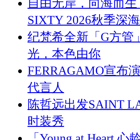
自由无岸，向海而生 杨幂
SIXTY 2026秋季
纪梵希全新「G方管
光，本色由你
FERRAGAMO宣
代言人
陈哲远出发SAINT L
时装秀
「Young at Hea