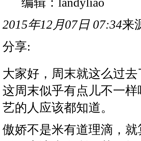
编辑：landyliao
2015年12月07日 07:34
来
分享:
大
大家好，周末就这么过去
家
好，
周
这周末似乎有点儿不一样
末
就
这
艺的人应该都知道。
么
过
去
傲娇不是米有道理滴，就
了，
是