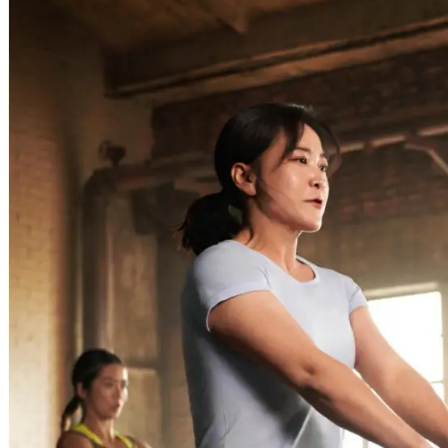
式
宣
布
中
国
导
演、
演
员、
编
剧
贾
玲
出
任
lululemon
品
牌
大
使，
携
手