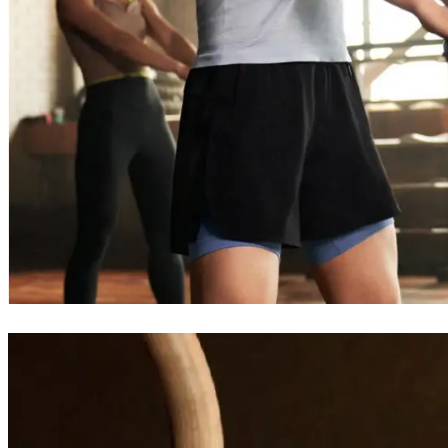
发
起
品
牌
标
志
性
年
度
社