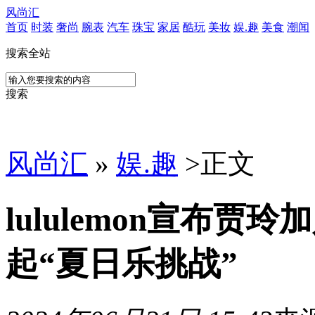
风尚汇
首页
时装
奢尚
腕表
汽车
珠宝
家居
酷玩
美妆
娱.趣
美食
潮闻
搜索全站
搜索
风尚汇
»
娱.趣
>
正文
lululemon宣布
起“夏日乐挑战”