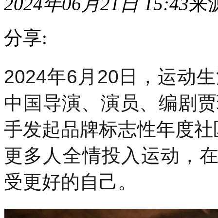
2024年06月21日 15:43
来
分享:
2024
2024年6月20日，运动生
年
6
月
中国导演、演员、编剧贾玲出
20
日，
运
手发起品牌标志性年度社
动
生
更多人全情投入运动，
活
方
式
受更好的自己。
品
牌
lululemon
正