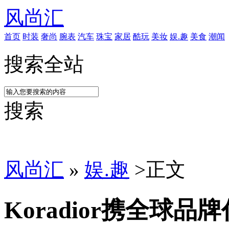
风尚汇
首页
时装
奢尚
腕表
汽车
珠宝
家居
酷玩
美妆
娱.趣
美食
潮闻
搜索全站
搜索
风尚汇
»
娱.趣
>
正文
Koradior携全球