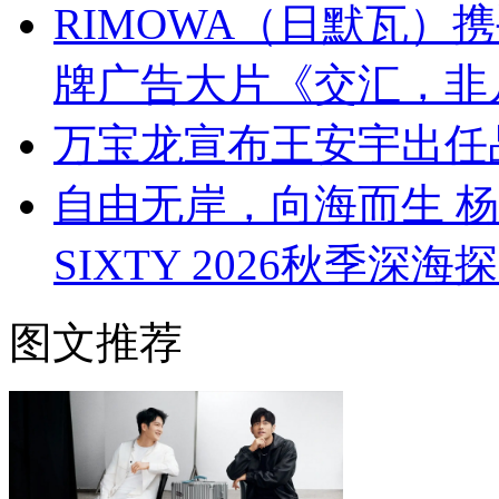
RIMOWA（日默瓦）
牌广告大片《交汇，非
万宝龙宣布王安宇出任
自由无岸，向海而生 杨幂与B
SIXTY 2026秋季深
图文推荐