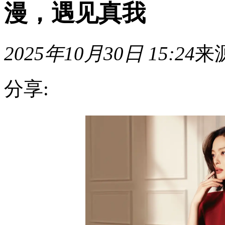
漫，遇见真我
2025年10月30日 15:24
来
分享:
2025
年
10
月
29
日，
赢
家
时
尚
集