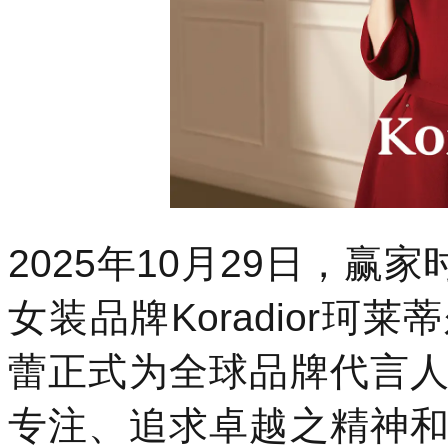
团
（3709.HK）
旗
下
高
端
女
装
品
牌
Koradior
珂
2025年10月29日，赢家
莱
蒂
尔
女装品牌Koradior
欣
然
官
蕾正式为全球品牌代言
宣，
实
专注、追求卓越之精神
力
派