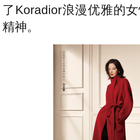
演
了Koradior浪漫优
员
辛
精神。
芷
蕾
正
式
为
全
球
品
牌
代
言
人。