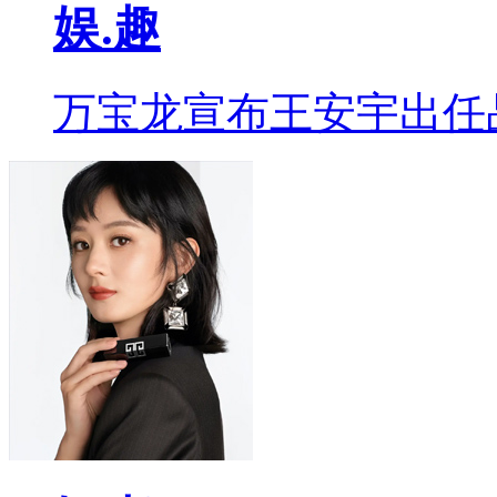
娱.趣
万宝龙宣布王安宇出任