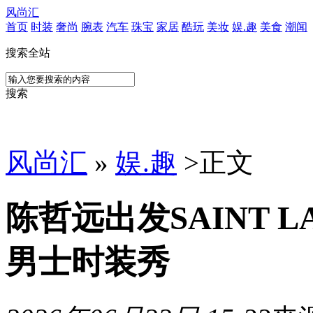
风尚汇
首页
时装
奢尚
腕表
汽车
珠宝
家居
酷玩
美妆
娱.趣
美食
潮闻
搜索全站
搜索
风尚汇
»
娱.趣
>
正文
陈哲远出发SAINT L
男士时装秀