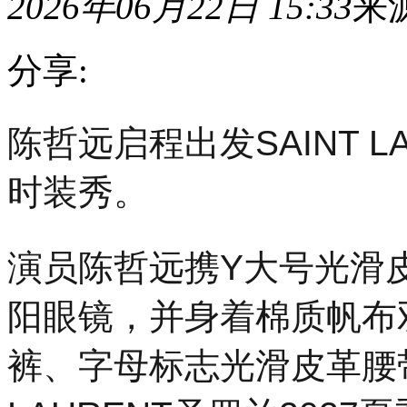
2026年06月22日 15:33
来
分享:
陈
陈哲远启程出发SAINT L
哲
远
启
时装秀。
程
出
发
SAINT
演员陈哲远携Y大号光滑皮革
LAURENT
圣
罗
阳眼镜，并身着棉质帆布
兰
2027
裤、字母标志光滑皮革腰带
夏
季
男