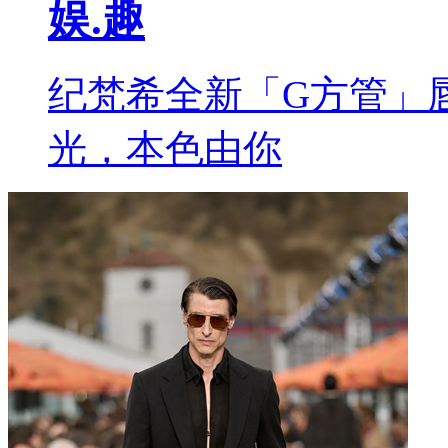
娱.趣
纪梵希全新「G方管」
光，本色由你