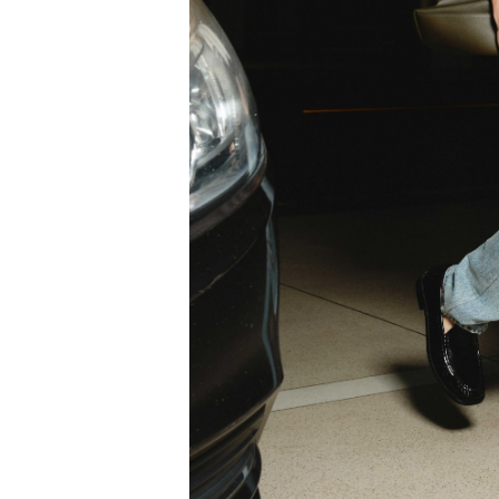
SL
M160/F
太
阳
眼
镜，
并
身
着
棉
质