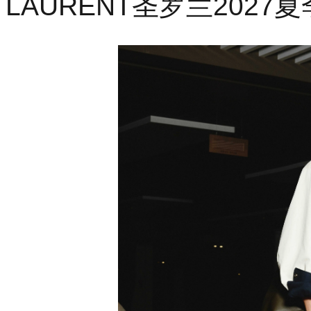
LAURENT圣罗兰202
士
时
装
秀。
演
员
陈
哲
远
携
Y
大
号
光
滑
皮
革
托
特
包，
佩
戴