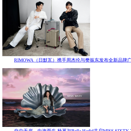
RIMOWA（日默瓦）携手周杰伦与樊振东发布全新品牌
自由无岸，向海而生 杨幂与Bella Hadid共启MISS SIX