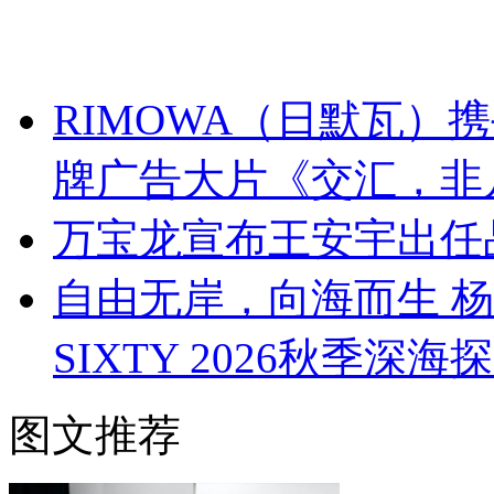
RIMOWA（日默瓦）
牌广告大片《交汇，非
万宝龙宣布王安宇出任
自由无岸，向海而生 杨幂与B
SIXTY 2026秋季深
图文推荐