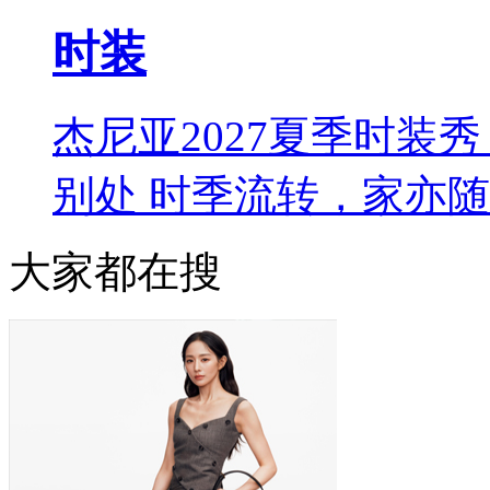
时装
杰尼亚2027夏季时装秀 L
别处 时季流转，家亦
大家都在搜