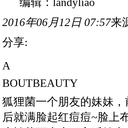
编辑：landyliao
2016年06月12日 07:57
来
分享:
ABOUTBEAUTY
A
狐
狸
菌
BOUTBEAUTY
一
个
朋
狐狸菌一个朋友的妹妹，
友
的
妹
后就满脸起红痘痘~脸上
妹，
前