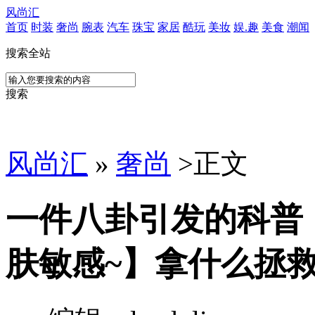
风尚汇
首页
时装
奢尚
腕表
汽车
珠宝
家居
酷玩
美妆
娱.趣
美食
潮闻
搜索全站
搜索
风尚汇
»
奢尚
>
正文
一件八卦引发的科普
肤敏感~】拿什么拯