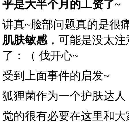
乎是大半个月的工资了~
院，
接
着
讲真~脸部问题真的是很
当
然
是
肌肤敏感
，可能是没太注
各
种
了：（ 伐开心~
皮
肤
测
试
受到上面事件的启发~
了
~
狐狸菌作为一个护肤达人
觉的很有必要在这里和大