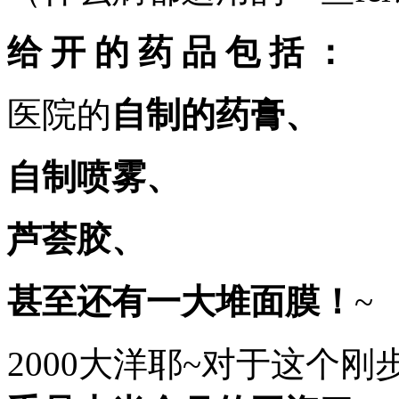
她
去
了
给 开 的 药 品 包 括 ：
北
京
一
医院的
自制的药膏、
个
非
常
自制
喷雾、
有
名，
专
门
芦荟胶、
治
皮
肤
甚至还有一大堆面膜！
~
疾
病
的
2000大洋耶~对于这个
三
甲
医