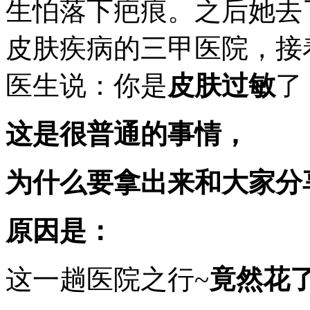
两
生怕落下疤痕。之后她去
天
去
皮肤疾病的三甲医院，接
了
一
趟
医生说：你是
皮肤过敏
了
泰
国，
回
这是很普通的事情，
来
之
后
为什么要拿出来和大家分
就
满
脸
起
原因是：
红
痘
痘
这一趟医院之行~
竟然花了
~
脸
上