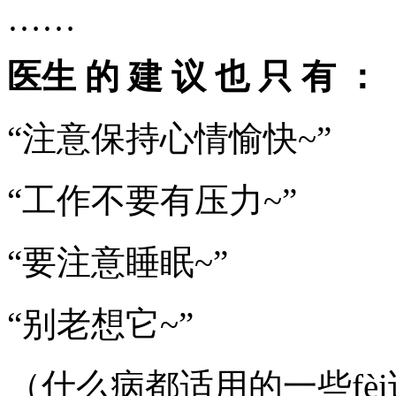
……
布
满
了
医生 的 建 议 也 只 有 ：
红
疹
子
~
“注意保持心情愉快~”
很
痒
又
“工作不要有压力~”
不
敢
挠，
生
“要注意睡眠~”
怕
落
下
“别老想它~”
疤
痕。
之
（什么病都适用的一些fè
后