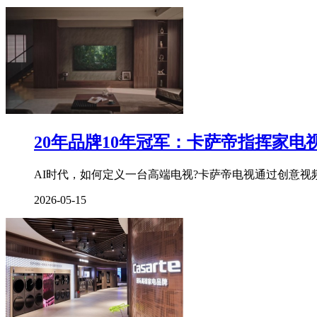
赵
哲
妤
含
泪
承
认
已
怀
20年品牌10年冠军：卡萨帝指挥家电
孕
6
个
AI时代，如何定义一台高端电视?卡萨帝电视通过创意视频
月。
2026-05-15
69
赵
哲
妤
并
未
透
露