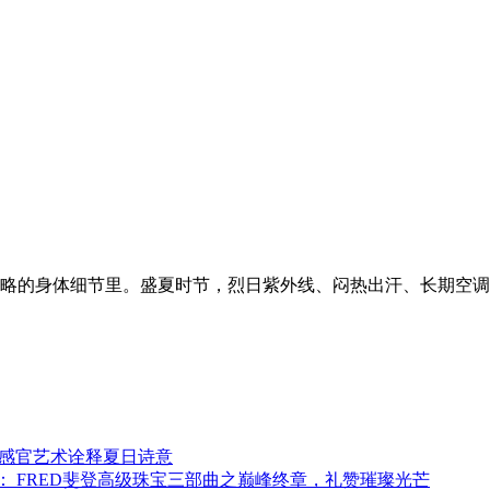
略的身体细节里。盛夏时节，烈日紫外线、闷热出汗、长期空调
以感官艺术诠释夏日诗意
级珠宝系列： FRED斐登高级珠宝三部曲之巅峰终章，礼赞璀璨光芒