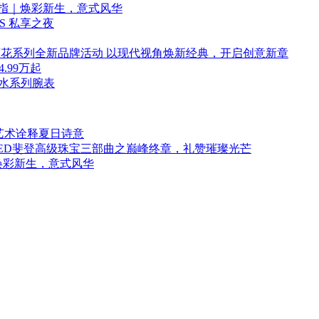
系列戒指｜焕彩新生，意式风华
ERS 私享之夜
BEERS 莲花系列全新品牌活动 以现代视角焕新经典，开启创意新章
.99万起
水系列腕表
艺术诠释夏日诗意
系列： FRED斐登高级珠宝三部曲之巅峰终章，礼赞璀璨光芒
指｜焕彩新生，意式风华