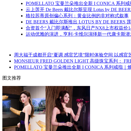
POMELLATO 宝曼兰朵推出全新 I CONICA 
云上莲开 De Beers 戴比尔斯呈现 Lotus by DE BE
格拉苏蒂原创偏心系列：黄金比例的非对称式叙事
DE BEERS 戴比尔斯推出 LOTUS BY DE 
合资首个“入门即满配”，东风日产NX8上市权益价14
运动优雅的演进，亨利·卡维尔演绎新一代康卡斯潜
周大福于成都开启“夏调 感官艺境”限时体验空间 以感官
MONSIEUR FRED GOLDEN LIGHT 高级珠宝
POMELLATO 宝曼兰朵推出全新 I CONICA 系列戒
图文推荐