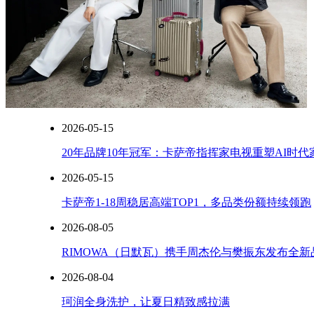
活
动，
她
身
材
白
色
裹
身
2026-05-15
裙
腹
20年品牌10年冠军：卡萨帝指挥家电视重塑AI时
部
2026-05-15
明
显
卡萨帝1-18周稳居高端TOP1，多品类份额持续领跑
隆
起，
2026-08-05
在
RIMOWA（日默瓦）携手周杰伦与樊振东发布全
记
者
2026-08-04
追
问
珂润全身洗护，让夏日精致感拉满
下，