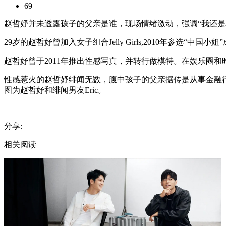
69
月
26
赵哲妤并未透露孩子的父亲是谁，现场情绪激动，强调“我还是
日，
29
29岁的赵哲妤曾加入女子组合Jelly Girls,2010年参选“
岁
的
赵哲妤曾于2011年推出性感写真，并转行做模特。在娱乐圈
选
美
性感惹火的赵哲妤绯闻无数，腹中孩子的父亲据传是从事金融
冠
图为赵哲妤和绯闻男友Eric。
军、
香
港
分享:
名
模
相关阅读
赵
哲
妤
出
席
品
牌