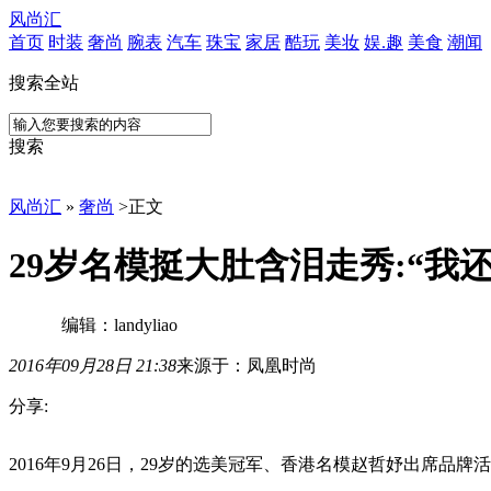
风尚汇
首页
时装
奢尚
腕表
汽车
珠宝
家居
酷玩
美妆
娱.趣
美食
潮闻
搜索全站
搜索
风尚汇
»
奢尚
>
正文
29岁名模挺大肚含泪走秀:“我
编辑：landyliao
2016年09月28日 21:38
来源于：凤凰时尚
分享:
2016
2016年9月26日，29岁的选美冠军、香港名模赵哲妤出席
年
9