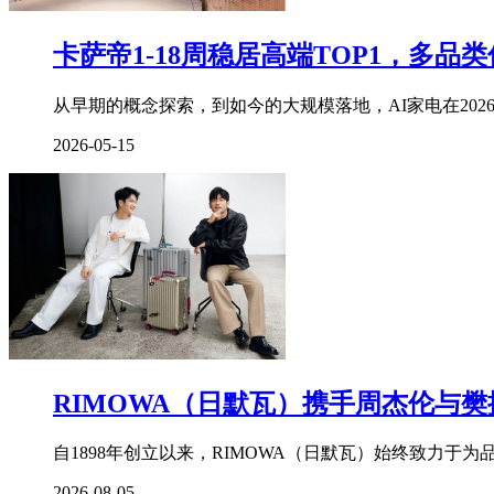
孩
子
卡萨帝1-18周稳居高端TOP1，多品
的
父
亲
从早期的概念探索，到如今的大规模落地，AI家电在202
是
谁，
2026-05-15
现
场
情
绪
激
动，
强
调“我
还
是
RIMOWA（日默瓦）携手周杰伦与
单
身”。
29
自1898年创立以来，RIMOWA（日默瓦）始终致力
岁
2026-08-05