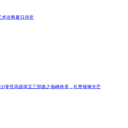
艺术诠释夏日诗意
系列： FRED斐登高级珠宝三部曲之巅峰终章，礼赞璀璨光芒