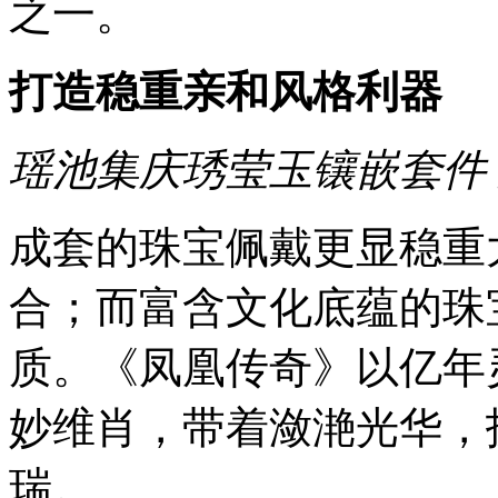
之一。
打造稳重亲和风格利器
瑶池集庆琇莹玉镶嵌套件
成套的珠宝佩戴更显稳重
合；而富含文化底蕴的珠
质。
《凤凰传奇》
以亿年
妙维肖，
带着潋滟光华
，
瑞。