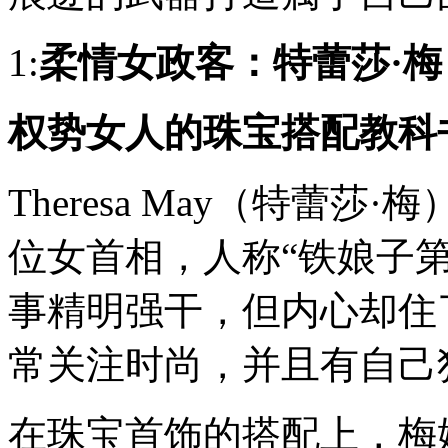
外
交，
1:
柔情女政客：特蕾莎·梅
女
人
则
权势女人的珠宝搭配教科
像
天
生
的
Theresa May（特蕾
政
客！
位女首相，人称“铁娘子第
她
们
敏
事精明强干
，但内心却住
感
细
常关注时尚，并且有自己
腻，
聪
明
乖
在珠宝首饰的搭配上，梅
巧，