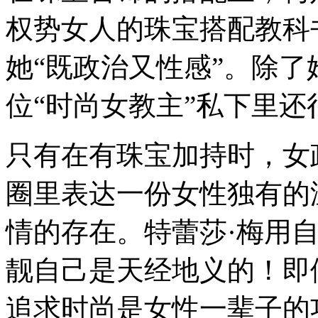
带
权势女人的珠宝搭配教科书
着
独
一
她“既政治又性感”。
除了
无
二
位“时尚女教主”私下里
的
柔
性
力
只有在有珠宝加持时，女
量，
用
圈里表达一份女性独有的
不
着
痕
情的存在。特蕾莎·梅用
迹
的
靓自己是天经地义的！
即
武
器
打
追求时尚是女性一辈子的
造