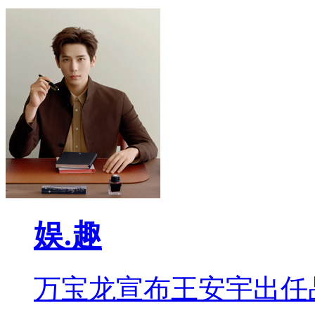
娱.趣
万宝龙宣布王安宇出任