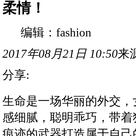
柔情！
编辑：fashion
2017年08月21日 10:50
来
分享:
生
生命是一场华丽的外交，
命
是
一
感细腻，聪明乖巧，带着
场
华
丽
痕迹的武器打造属于自己的战场
的