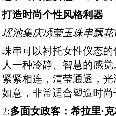
属
于
打造时尚个性风格利器
自
己
的
战
瑶池集庆琇莹玉珠串飘花1
场......1:
柔
情
珠串可以衬托女性仪态的
女
政
客：
人一种冷静、智慧的感觉。
特
蕾
紧紧相连，
清莹通透，光
莎
·
梅
如意，非常适合塑造时尚
权
势
女
2:
多面女政客：希拉里·克
人
的