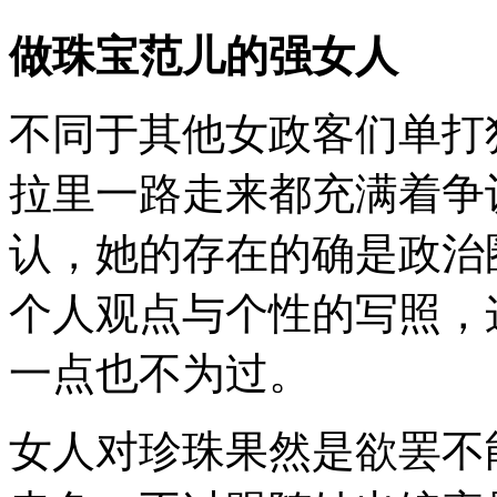
珠
宝
做珠宝范儿的强女人
搭
配
教
不同于其他女政客们单打
科
书
拉里一路走来都充满着争
TheresaMay（特
蕾
莎
认，她的存在的确是政治
·
梅
个人观点与个性的写照，
一点也不为过。
女人对珍珠果然是欲罢不