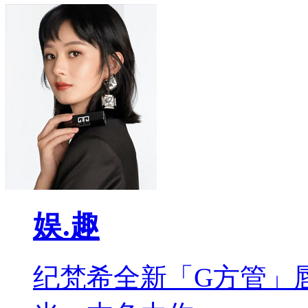
娱.趣
纪梵希全新「G方管」