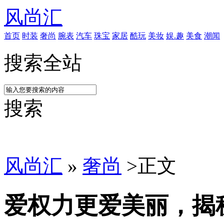
风尚汇
首页
时装
奢尚
腕表
汽车
珠宝
家居
酷玩
美妆
娱.趣
美食
潮闻
搜索全站
搜索
风尚汇
»
奢尚
>
正文
爱权力更爱美丽，揭