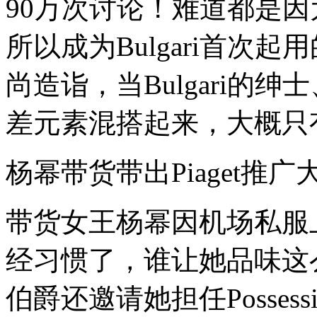
90万次讨论！难道都是
是
不
所以成为Bulgari首次
是
会
觉
尚造诣，当Bulgari的
得
有
点
差元素混搭起来，大概只有
费
解
呢？
杨幂带货带出Piaget推广
流
量
明
带货女王杨幂因机场私服
星
真
能
经习惯了，谁让她品味这么
给
高
伯爵还邀请她担任Posse
冷
属