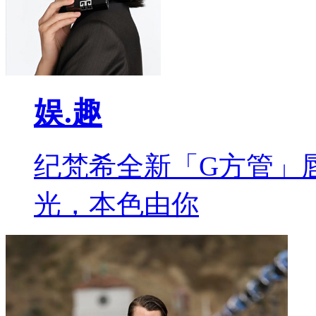
娱.趣
纪梵希全新「G方管」
光，本色由你