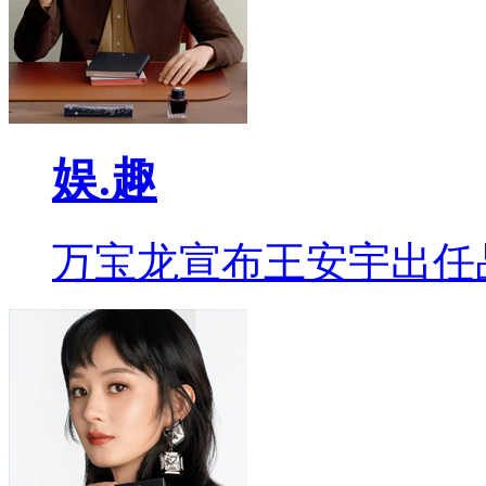
娱.趣
万宝龙宣布王安宇出任