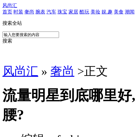
风尚汇
首页
时装
奢尚
腕表
汽车
珠宝
家居
酷玩
美妆
娱.趣
美食
潮闻
搜索全站
搜索
风尚汇
»
奢尚
>
正文
流量明星到底哪里好,
腰?