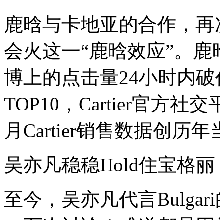
冷
鹿晗与卡地亚的合作，再
的
珠
宝
会火这一“鹿晗效应”。鹿晗
品
牌
们
博上的点击量24小时内
卸
下
TOP10，Cartier官
包
袱，
与
月Cartier销售数据创历
鲜
肉
小
吴亦凡稳稳Hold住宝格丽
花
打
得
至今，吴亦凡代言Bulga
火
热，
你