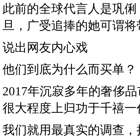
性
此前的全球代言人是巩俐
的
奢
侈
旦，广受追捧的她可谓将
品
带
来
说出网友内心戏
销
量
吗？
他们到底为什么而买单？
快
跟
芭
珠
2017年沉寂多年的奢侈
姐
一
很大程度上归功于千禧一
起
探
我们就用最真实的调查，