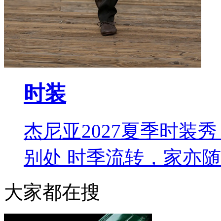
时装
杰尼亚2027夏季时装秀 L
别处 时季流转，家亦
大家都在搜