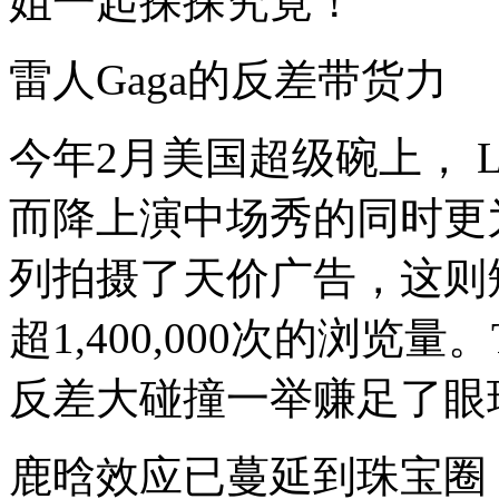
姐一起探探究竟！
些
高
高
雷人Gaga的反差带货力
在
上
的
今年2月美国超级碗上， La
大
牌
似
而降上演中场秀的同时更为Tiff
乎
纷
纷
列拍摄了天价广告，这则短片
变
了
超1,400,000次的浏览量。Ti
面
孔。
眼
反差大碰撞一举赚足了眼
看
着
一
鹿晗效应已蔓延到珠宝圈
向
高