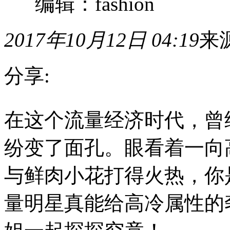
编辑：fashion
2017年10月12日 04:19
来
分享:
在
在这个流量经济时代，曾
这
个
流
纷变了面孔。眼看着一向
量
经
济
与鲜肉小花打得火热，你
时
代，
量明星真能给高冷属性的
曾
经
那