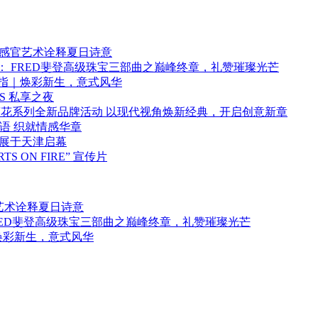
以感官艺术诠释夏日诗意
级珠宝系列： FRED斐登高级珠宝三部曲之巅峰终章，礼赞璀璨光芒
系列戒指｜焕彩新生，意式风华
ERS 私享之夜
BEERS 莲花系列全新品牌活动 以现代视角焕新经典，开启创意新章
彩为语 织就情感华章
系列巡展于天津启幕
RTS ON FIRE” 宣传片
艺术诠释夏日诗意
系列： FRED斐登高级珠宝三部曲之巅峰终章，礼赞璀璨光芒
指｜焕彩新生，意式风华