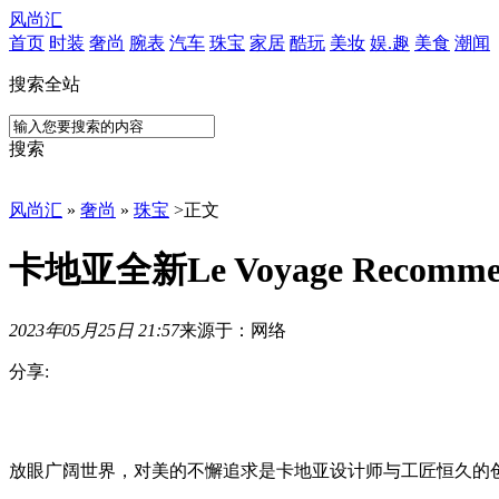
风尚汇
首页
时装
奢尚
腕表
汽车
珠宝
家居
酷玩
美妆
娱.趣
美食
潮闻
搜索全站
搜索
风尚汇
»
奢尚
»
珠宝
>
正文
卡地亚全新Le Voyage Recom
2023年05月25日 21:57
来源于：网络
分享:
放
眼
广
放眼广阔世界，对美的不懈追求是卡地亚设计师与工匠恒久的
阔