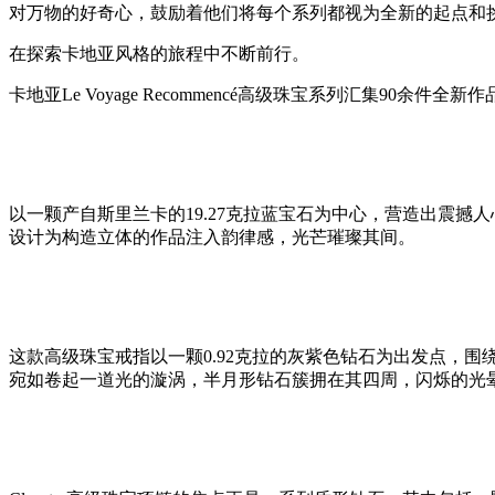
世
对万物的好奇心，鼓励着他们将每个系列都视为全新的起点和
界，
对
在探索卡地亚风格的旅程中不断前行。
美
卡地亚Le Voyage Recommencé高级珠宝系列汇集90余
的
不
懈
追
求
以一颗产自斯里兰卡的19.27克拉蓝宝石为中心，营造出震撼人
是
设计为构造立体的作品注入韵律感，光芒璀璨其间。
卡
地
亚
设
计
师
这款高级珠宝戒指以一颗0.92克拉的灰紫色钻石为出发点，
与
宛如卷起一道光的漩涡，半月形钻石簇拥在其四周，闪烁的光
工
匠
恒
久
的