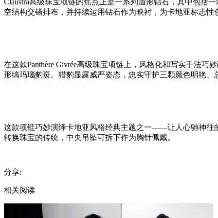
Claustra高级珠宝项链的焦点正是一系列盾形钻石，其中
创
空结构交错排布，并持续运用钻石作为映衬，为卡地亚标志性
作
原
动
力。
对
在这款Panthère Givrée高级珠宝项链上，风格化和
万
形缟玛瑙豹斑。猎豹显露威严姿态，忠实守护三颗颜色明艳、总重
物
的
好
奇
心，
这款项链巧妙演绎卡地亚风格经典主题之一——让人心驰神往
鼓
转换珠宝的传统，中央吊坠可拆下作为胸针佩戴。
励
着
他
分享:
们
将
相关阅读
每
个
系