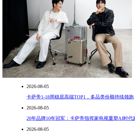
列
都
视
为
全
新
的
起
点
和
2026-08-05
卡萨帝1-18周稳居高端TOP1，多品类份额持续领跑
2026-08-05
20年品牌10年冠军：卡萨帝指挥家电视重塑AI时
2026-08-05