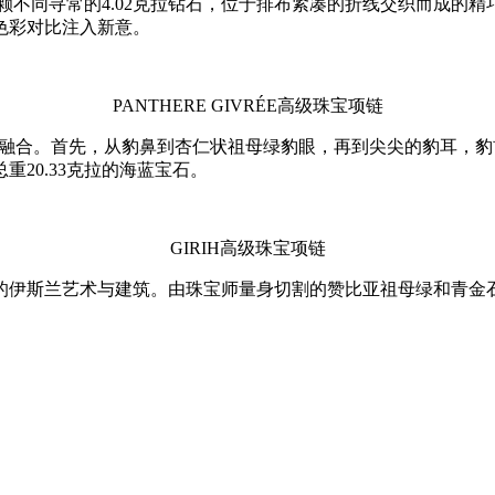
包括一颗不同寻常的4.02克拉钻石，位于排布紧凑的折线交织而成
色彩对比注入新意。
PANTHERE GIVRÉE高级珠宝项链
写实手法巧妙融合。首先，从豹鼻到杏仁状祖母绿豹眼，再到尖尖的豹
20.33克拉的海蓝宝石。
GIRIH高级珠宝项链
的伊斯兰艺术与建筑。由珠宝师量身切割的赞比亚祖母绿和青金