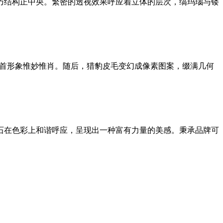
的精巧结构正中央。繁密的透视效果呼应着立体的层次，缟玛瑙与镂
耳，豹首形象惟妙惟肖。随后，猎豹皮毛变幻成像素图案，缀满几何
石在色彩上和谐呼应，呈现出一种富有力量的美感。秉承品牌可