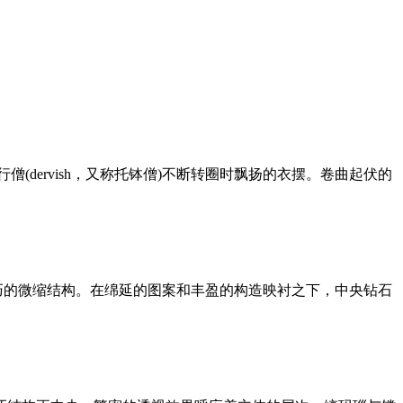
dervish，又称托钵僧)不断转圈时飘扬的衣摆。卷曲起伏的
巧的微缩结构。在绵延的图案和丰盈的构造映衬之下，中央钻石