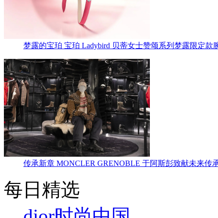
梦露的宝珀 宝珀 Ladybird 贝蒂女士赞颂系列梦露限定款
传承新章 MONCLER GRENOBLE 于阿斯彭致献未来传
每日精选
dior
时尚中国