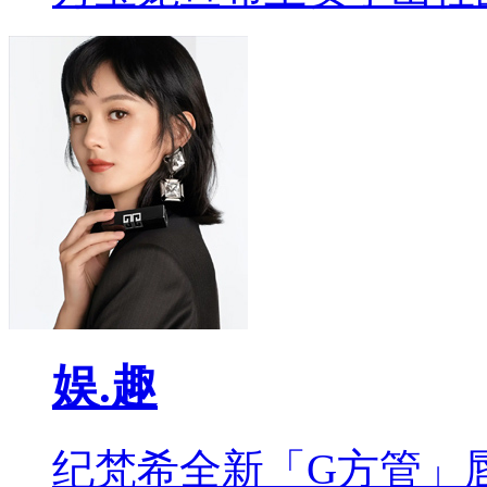
娱.趣
纪梵希全新「G方管」