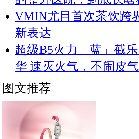
VMIN尤目首次茶饮
新表达
超级B5火力「蓝」截
华 速灭火气，不闹皮气
图文推荐