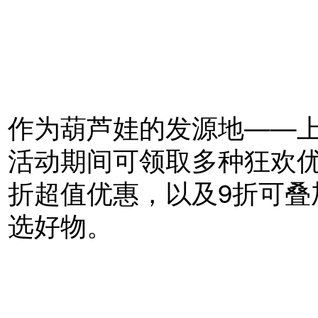
券
来
大
家
送
福
利
啦！
作为葫芦娃的发源地——
5
月
活动期间可领取多种狂欢优
30
日-6
折超值优惠，以及9折可叠
月
3
日，
选好物。