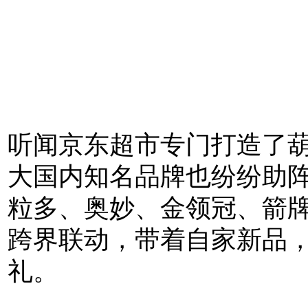
芦
娃！
没
错，
葫
芦
娃
携
手
听闻京东超市专门打造了
京
东
大国内知名品牌也纷纷助
超
市
粒多、奥妙、金领冠、箭
带
着
跨界联动，带着自家新品，
满
满
礼。
的
惊
喜
神