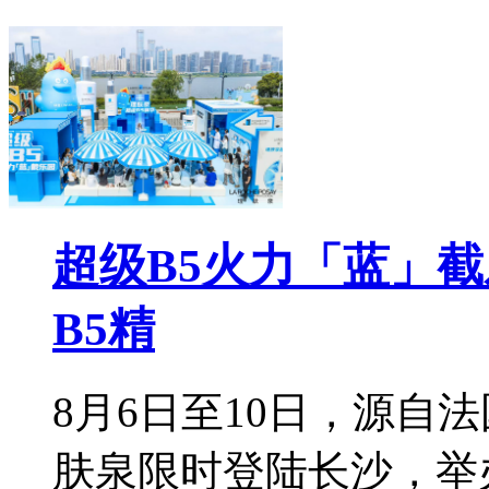
超级B5火力「蓝」
B5精
8月6日至10日，源自
肤泉限时登陆长沙，举