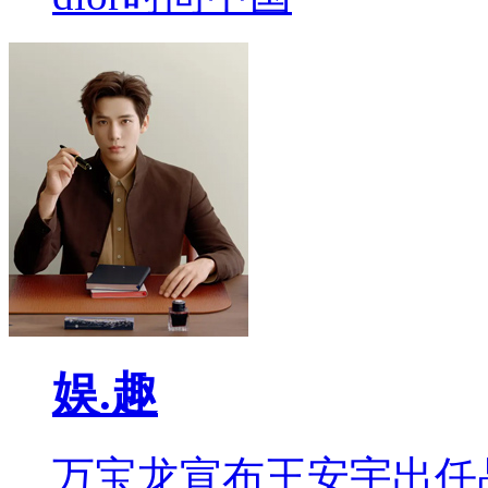
娱.趣
万宝龙宣布王安宇出任