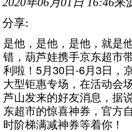
2020年06月01日 16:46
来
分享:
是他，是他，是他，就是
是
他，
是
错，葫芦娃携手京东超市
他，
是
利啦！5月30日-6月3日
他，
就
大型钜惠专场，在活动会
是
他，
芦山发来的好友消息，据
我
们
东超市的惊喜神券，官方自营
上
美
时阶梯满减神券等着你！
影
的
葫