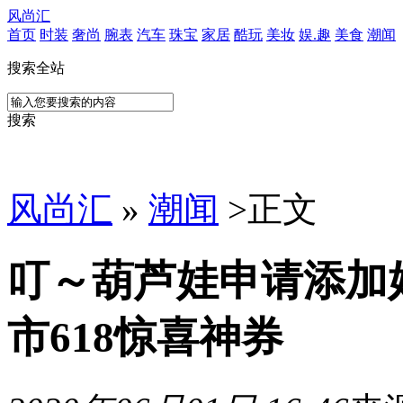
风尚汇
首页
时装
奢尚
腕表
汽车
珠宝
家居
酷玩
美妆
娱.趣
美食
潮闻
搜索全站
搜索
风尚汇
»
潮闻
>
正文
叮～葫芦娃申请添加
市618惊喜神券