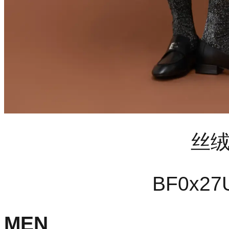
丝
BF0
x27
MEN