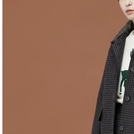
敲
响
之
际，
BEANPOLE
以
愉
悦
之
心
呈
现
浪
漫