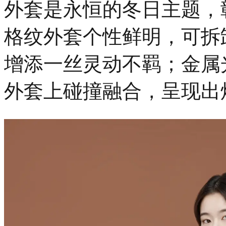
外套是永恒的冬日主题，
出
一
格纹外套个性鲜明，可拆
首
有
关
增添一丝灵动不羁；金属
快
乐
与
外套上碰撞融合，呈现出
相
聚
的
动
人
诗
篇。
在
这
岁
末
钟
声