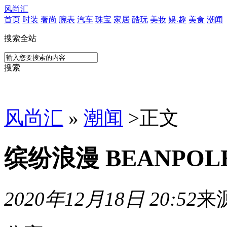
风尚汇
首页
时装
奢尚
腕表
汽车
珠宝
家居
酷玩
美妆
娱.趣
美食
潮闻
搜索全站
搜索
风尚汇
»
潮闻
>
正文
缤纷浪漫 BEANPOL
2020年12月18日 20:52
来