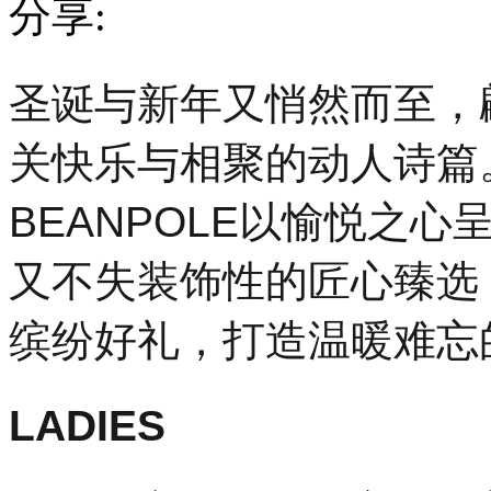
分享:
圣
圣诞与新年又悄然而至，
诞
与
新
关快乐与相聚的动人诗篇
年
又
BEANPOLE以愉悦之
悄
然
而
又不失装饰性的匠心臻选
至，
翩
缤纷好礼，打造温暖难忘
然
飘
落
的
LADIES
雪
花
流
淌