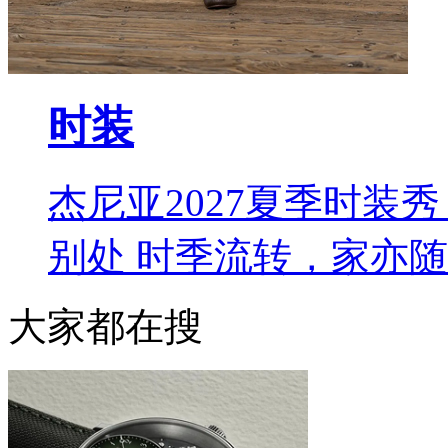
时装
杰尼亚2027夏季时装秀 L
别处 时季流转，家亦
大家都在搜