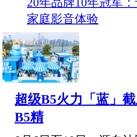
20年品牌10年冠军
家庭影音体验
超级B5火力「蓝」
B5精