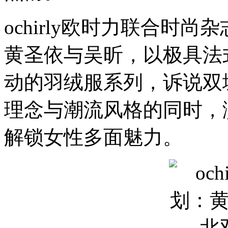
与
温
ochirly欧时力联合时尚杂
度，
也
黄圣依与吴昕，以极具法
因
此
孕
动的羽绒服系列，诉说双
育
出
各
理念与潮流风格的同时，
自
独
解锁女性多面魅力。
特
的
气
质
与
故
事。
南
方