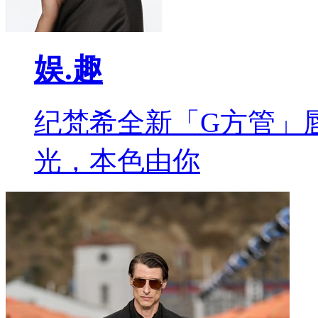
娱.趣
纪梵希全新「G方管」
光，本色由你