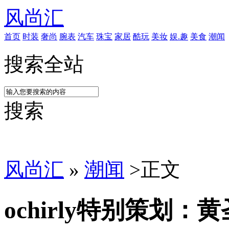
风尚汇
首页
时装
奢尚
腕表
汽车
珠宝
家居
酷玩
美妆
娱.趣
美食
潮闻
搜索全站
搜索
风尚汇
»
潮闻
>
正文
ochirly特别策划