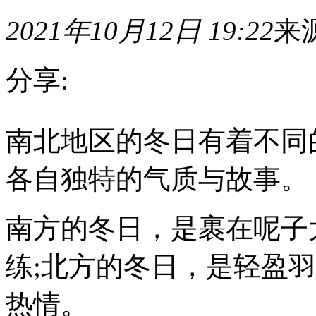
2021年10月12日 19:22
来
分享:
南
南北地区的冬日有着不同
北
地
区
各自独特的气质与故事。
的
冬
日
南方的冬日，是裹在呢子
有
着
不
练;北方的冬日，是轻盈
同
的
色
热情。
彩