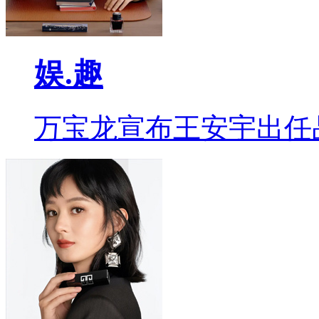
娱.趣
万宝龙宣布王安宇出任