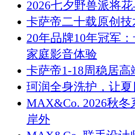
2026七夕野兽派将
卡萨帝二十载原创技
20年品牌10年冠军
家庭影音体验
卡萨帝1-18周稳居
珂润全身洗护，让夏
MAX&Co. 202
岸外