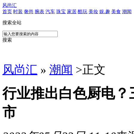
风尚汇
首页
时装
奢尚
腕表
汽车
珠宝
家居
酷玩
美妆
娱.趣
美食
潮闻
搜索全站
搜索
风尚汇
»
潮闻
>
正文
行业推出白色厨电？
市