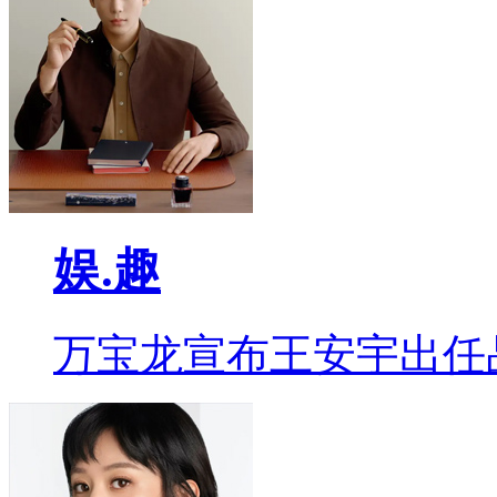
娱.趣
万宝龙宣布王安宇出任