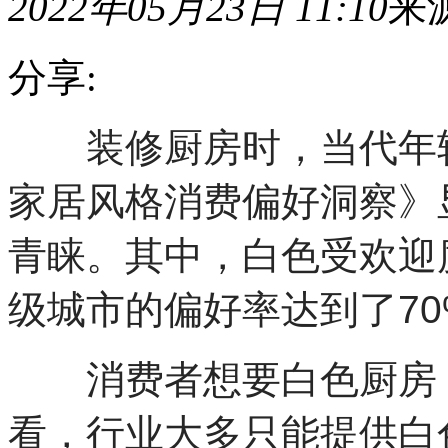
2022年05月23日 11:10
来
分享:
装修厨房时，当代年轻
装
修
家居风格消费偏好洞察》
厨
房
时，
青睐。其中，白色受欢迎
当
代
年
级城市的偏好率达到了70
轻
人
喜
消费者想要白色厨房，
欢
什
看，行业大多只能提供白
么
风