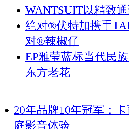
WANTSUIT以精致
绝对®伏特加携手TA
对®辣椒仔
EP雅莹蓝标当代民
东方老花
20年品牌10年冠军：
庭影音体验