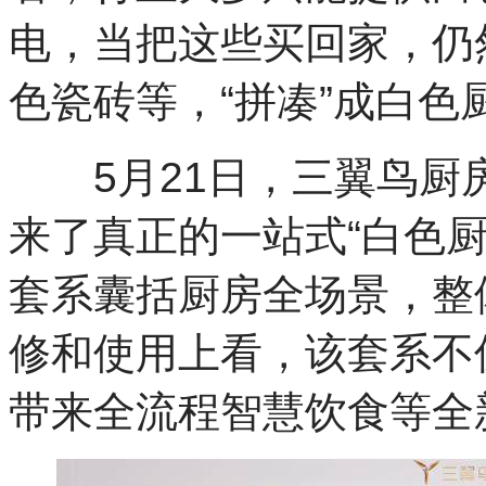
格？
电，当把这些买回家，仍
据
《中
国
色瓷砖等，“拼凑”成白色
家
居
风
5月21日，三翼鸟厨房
格
消
费
来了真正的一站式“白色
偏
好
套系囊括厨房全场景，整
洞
察》
显
修和使用上看，该套系不
示，
简
带来全流程智慧饮食等全
约
风
格
备