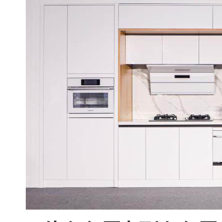
受
年
轻
一
族
青
睐。
其
中，
白
色
受
欢
迎
度