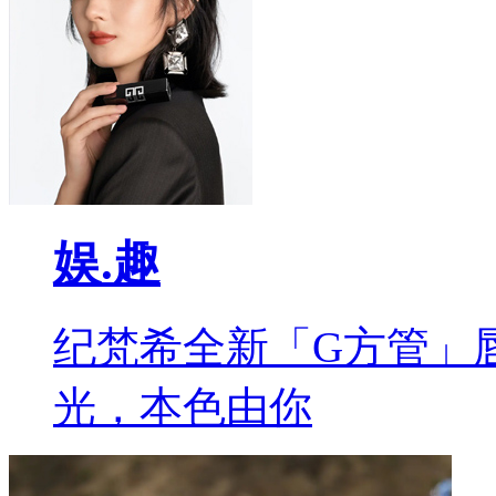
娱.趣
纪梵希全新「G方管」
光，本色由你