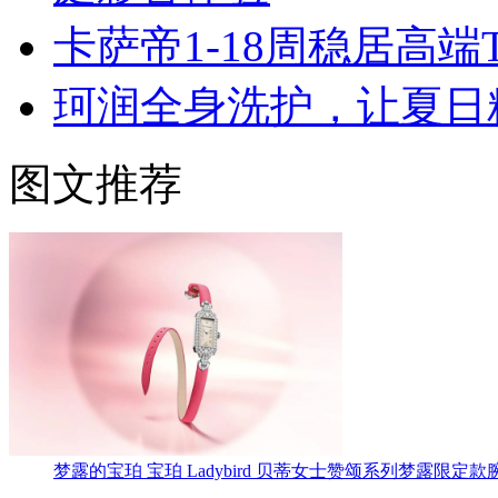
卡萨帝1-18周稳居高
珂润全身洗护，让夏日
图文推荐
梦露的宝珀 宝珀 Ladybird 贝蒂女士赞颂系列梦露限定款