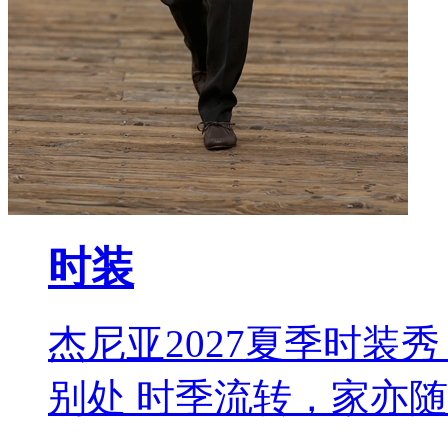
时装
杰尼亚2027夏季时装秀 L
别处 时季流转，家亦