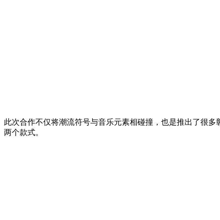
道
20
周
年
的
时
候，
5
月
周
杰
伦
此次合作不仅将潮流符号与音乐元素相碰撞，也是推出了很多
线
两个款式。
上
演
唱
会
的
重
映，
引