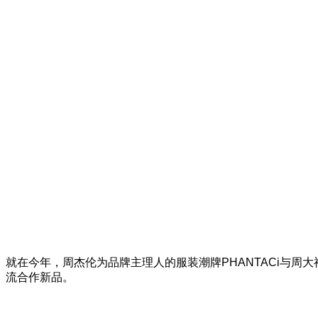
走
的
这
几
年，
大
家
有
多
久
没
看
演
唱
会
了，
在
这
就在今年，周杰伦为品牌主理人的服装潮牌PHANTACi与周大
周
流合作新品。
杰
伦
出