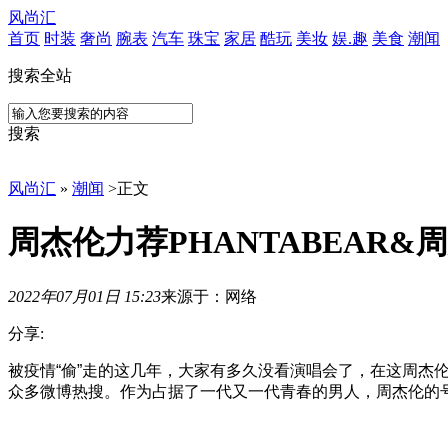
风尚汇
首页
时装
奢尚
腕表
汽车
珠宝
家居
酷玩
美妆
娱.趣
美食
潮闻
搜索全站
搜索
风尚汇
»
潮闻
>
正文
周杰伦力荐PHANTABEAR&
2022年07月01日 15:23
来源于：网络
分享:
被
被疫情“偷”走的这几年，大家有多久没看演唱会了，在这周杰
疫
众多微博热搜。作为占据了一代又一代青春的男人，周杰伦的
情
偷