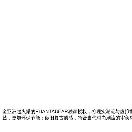
发
了
众
多
的
关
注
和
热
全亚洲超火爆的PHANTABEAR独家授权，将现实潮流与虚
艺，更加环保节能；做旧复古质感，符合当代时尚潮流的审美