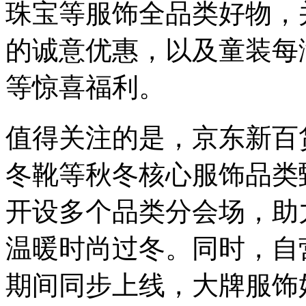
服
珠宝等服饰全品类好物，并
饰
超
的诚意优惠，以及童装每满
级
品
类
等惊喜福利。
日
盛
大
值得关注的是，京东新百
开
启。
京
冬靴等秋冬核心服饰品类
东
新
开设多个品类分会场，助
百
货
携
温暖时尚过冬。同时，自
手
波
期间同步上线，大牌服饰
司
登、
HAZZYS、