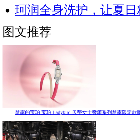
珂润全身洗护，让夏日
图文推荐
梦露的宝珀 宝珀 Ladybird 贝蒂女士赞颂系列梦露限定款