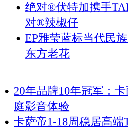
绝对®伏特加携手TA
对®辣椒仔
EP雅莹蓝标当代民
东方老花
20年品牌10年冠军：
庭影音体验
卡萨帝1-18周稳居高