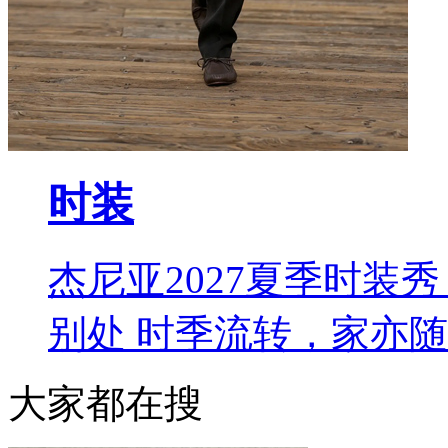
时装
杰尼亚2027夏季时装秀 L
别处 时季流转，家亦
大家都在搜