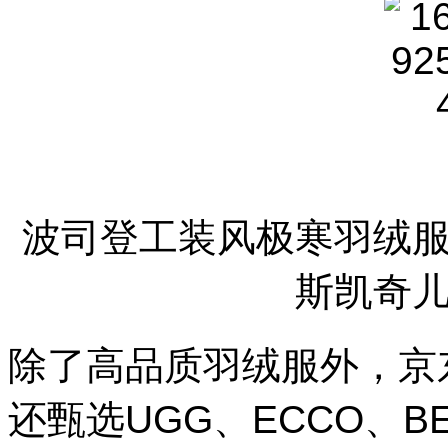
波司登工装风极寒羽绒
斯凯奇
除了高品质羽绒服外，京
还甄选UGG、ECCO、B