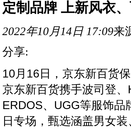
定制品牌 上新风衣
2022年10月14日 17:09
来
分享:
10
10月16日，京东新百货
月
16
日，
京东新百货携手波司登、H
京
东
ERDOS、UGG等服饰
新
百
货
日专场，甄选涵盖男女装
保
暖