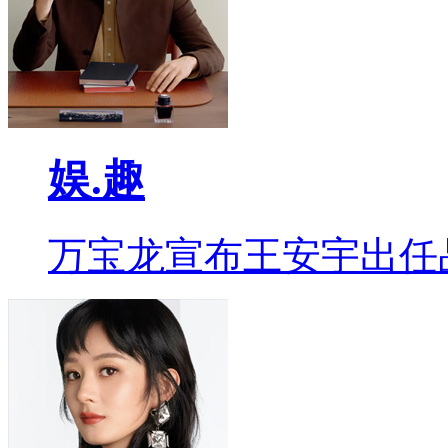
娱.趣
万宝龙宣布王安宇出任