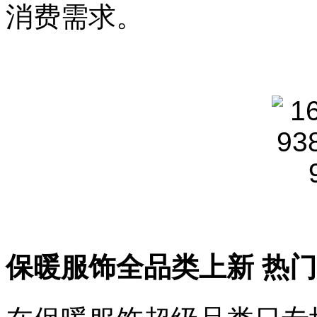
消费需求。
蕉
内、
UGG、
ERDOS、
UGG
等
服
饰
品
牌，
上
线
了
保
保暖服饰全品类上新 热