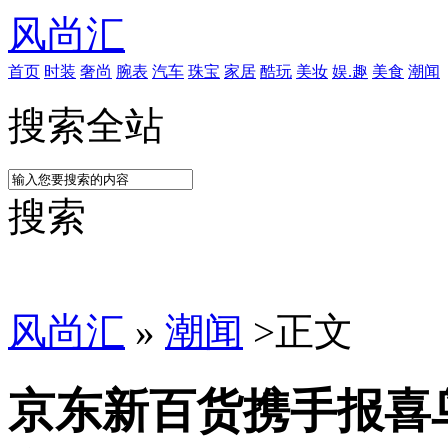
风尚汇
首页
时装
奢尚
腕表
汽车
珠宝
家居
酷玩
美妆
娱.趣
美食
潮闻
搜索全站
搜索
风尚汇
»
潮闻
>
正文
京东新百货携手报喜