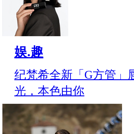
娱.趣
纪梵希全新「G方管」
光，本色由你