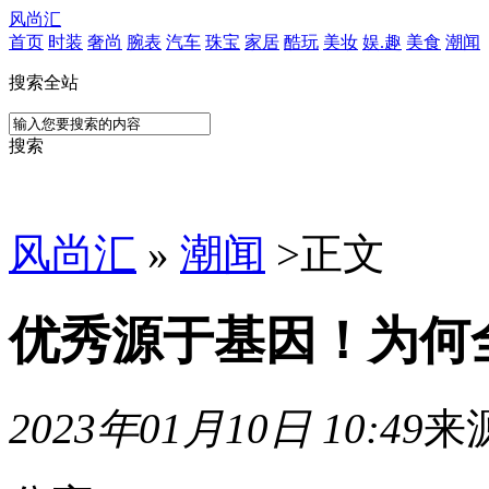
风尚汇
首页
时装
奢尚
腕表
汽车
珠宝
家居
酷玩
美妆
娱.趣
美食
潮闻
搜索全站
搜索
风尚汇
»
潮闻
>
正文
优秀源于基因！为何
2023年01月10日 10:49
来