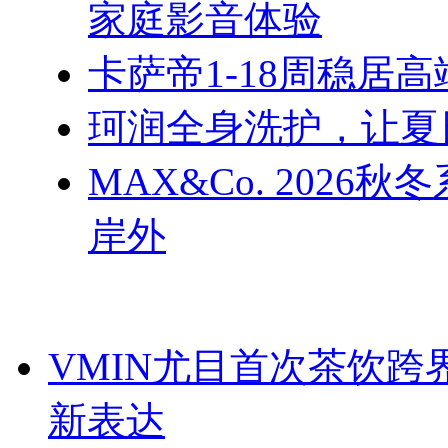
家庭影音体验
卡萨帝1-18周稳居
珂润全身洗护，让夏
MAX&Co. 202
岸外
VMIN尤目首次茶饮
新表达