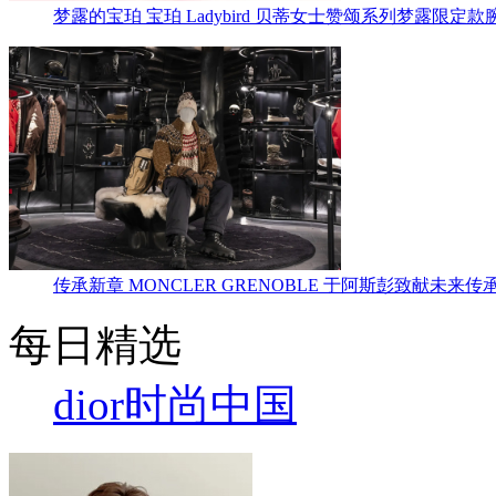
梦露的宝珀 宝珀 Ladybird 贝蒂女士赞颂系列梦露限定款
传承新章 MONCLER GRENOBLE 于阿斯彭致献未来传
每日精选
dior
时尚中国