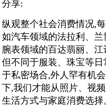
分享:
纵
纵观整个社会消费情况,
观
整
个
如汽车领域的法拉利、兰
社
会
消
腕表领域的百达翡丽、江
费
情
但不同于服装、珠宝等日
况,
每
一
于私密场合,外人罕有机
个
行
下,我们才能从照片、视
业
都
有
生活方式与家庭消费选择
独
特