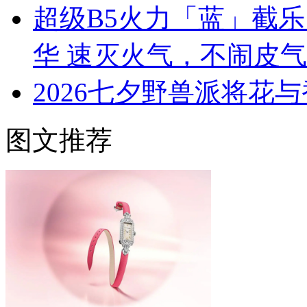
超级B5火力「蓝」截
华 速灭火气，不闹皮气
2026七夕野兽派将花
图文推荐