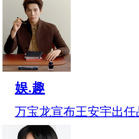
娱.趣
万宝龙宣布王安宇出任