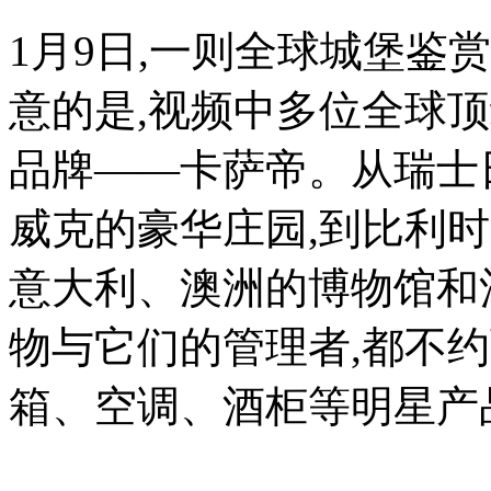
的
1月9日,一则全球城堡鉴
奢
侈
产
意的是,视频中多位全球
品,
如
品牌——卡萨帝。从瑞士
汽
车
领
威克的豪华庄园,到比利
域
的
法
意大利、澳洲的博物馆和
拉
利、
物与它们的管理者,都不
兰
博
基
箱、空调、酒柜等明星产
尼,
包
袋
服