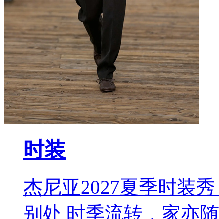
时装
杰尼亚2027夏季时装秀 L
别处 时季流转，家亦