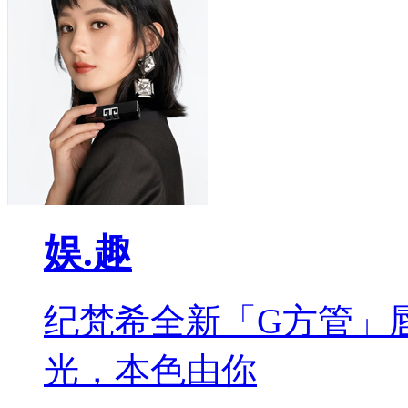
娱.趣
纪梵希全新「G方管」
光，本色由你