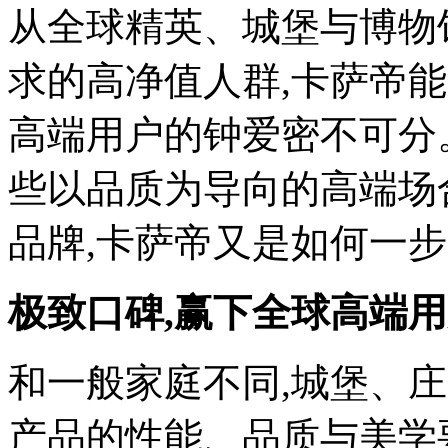
饰
从全球精英、城堡与博物
领
域
求的高净值人群,卡萨帝
的
爱
马
高端用户的钟爱密不可分
仕,
腕
些以品质为导向的高端场
表
领
域
品牌,卡萨帝又是如何一步
的
百
达
极致口碑,赢下全球高端
翡
丽、
和一般家庭不同,城堡、
产品的性能、品质与美学