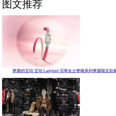
图文推荐
梦露的宝珀 宝珀 Ladybird 贝蒂女士赞颂系列梦露限定款