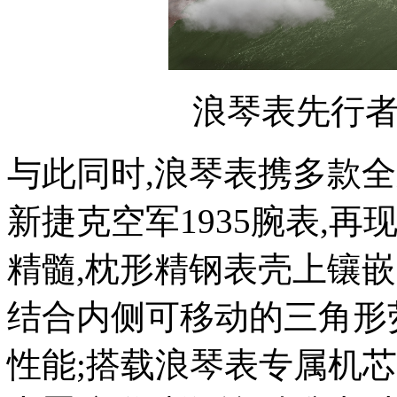
浪琴表先行
与此同时,浪琴表携多款
新捷克空军1935腕表,再
精髓,枕形精钢表壳上镶
结合内侧可移动的三角形荧
性能;搭载浪琴表专属机芯L