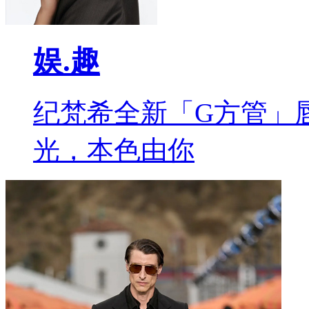
娱.趣
纪梵希全新「G方管」
光，本色由你