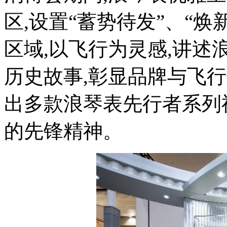
区,设置“蓄势待发”、“焕
区域,以飞行为灵感,讲
历史故事,彰显品牌与飞
出多款浪琴表先行者系列
的先锋精神。