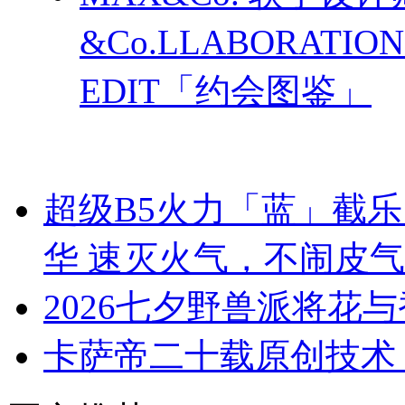
&Co.LLABORATI
EDIT「约会图鉴」
超级B5火力「蓝」截
华 速灭火气，不闹皮气
2026七夕野兽派将花
卡萨帝二十载原创技术