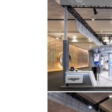
际
消
费
品
博
览
会
(以
下
简
称
消
博
会)
于
海
南
海
口
举
办。