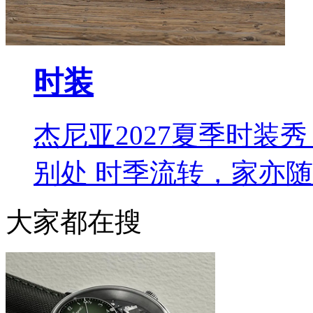
时装
杰尼亚2027夏季时装秀 L
别处 时季流转，家亦
大家都在搜