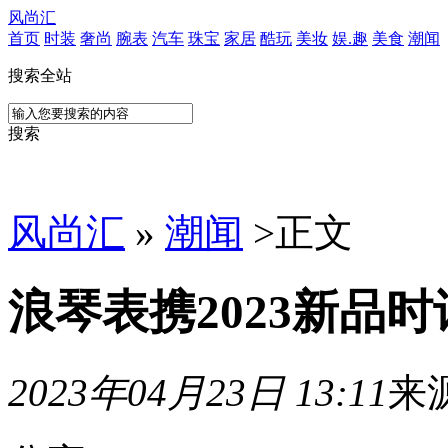
风尚汇
首页
时装
奢尚
腕表
汽车
珠宝
家居
酷玩
美妆
娱.趣
美食
潮闻
搜索全站
搜索
风尚汇
»
潮闻
>
正文
浪琴表携2023新品
2023年04月23日 13:11
来