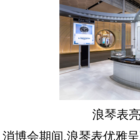
秉
持
精
品
路
线
定
位,
坚
持
技
术
创
新,
浪琴表
消博会期间,浪琴表优雅