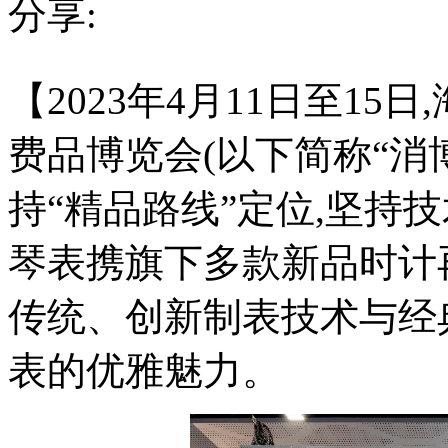
分享:
【2023
【2023年4月11日至1
年
4
月
费品博览会(以下简称“消
11
日
至
持“精品路线”定位,坚持
15
日,
海
琴表携旗下多款新品时计
南
海
传统、创新制表技术与经
口】
第
三
表的优雅魅力。
届
中
国
国