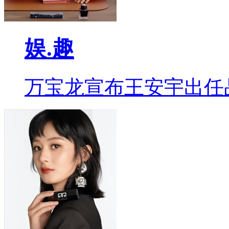
娱.趣
万宝龙宣布王安宇出任