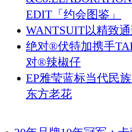
EDIT「约会图鉴」
WANTSUIT以精致
绝对®伏特加携手TA
对®辣椒仔
EP雅莹蓝标当代民
东方老花