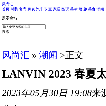
风尚汇
首页
时装
奢尚
腕表
汽车
珠宝
家居
酷玩
美妆
娱.趣
美食
潮闻
搜索全站
搜索
风尚汇
»
潮闻
>
正文
LANVIN 2023 
2023年05月30日 19:08
来