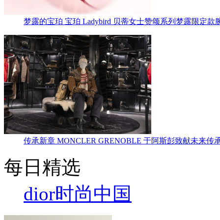
梦露的宝珀 宝珀 Ladybird 贝蒂女士赞颂系列梦露限定款
传承新章 MONCLER GRENOBLE 于阿斯彭致献未来传
每日精选
dior
时尚中国