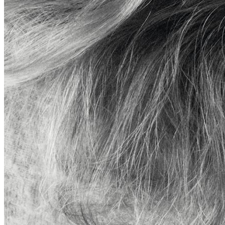
素、
经
典
款
型
及
精
湛
工
艺
造
就
了
这