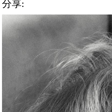
分享:
法
国
历
史
最
悠
久
的
高
级
时
装
屋
之
一
Lanvin
全
新
眼