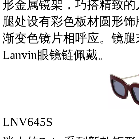
形金属镜架，巧搭精致的
腿处设有彩色板材圆形饰
渐变色镜片相呼应。镜腿
Lanvin眼镜链佩戴。
LNV645S