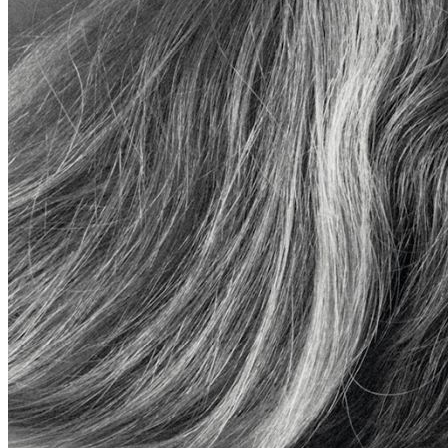
镜
系
列
精
于
细
节，
以
独
到
视
角，
解
读
现
代
雅
致。
复
古
元