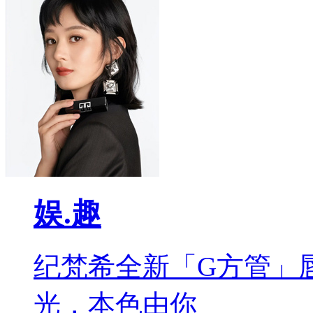
娱.趣
纪梵希全新「G方管」
光，本色由你