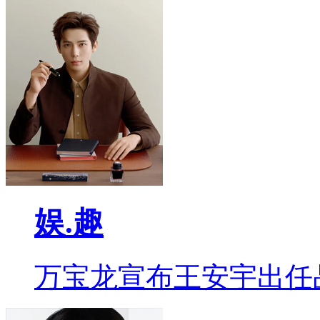
娱.趣
万宝龙宣布王安宇出任