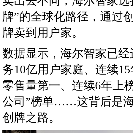
卖出去不同，海尔智家选择
房、
卫
牌”的全球化路径，通过
浴
和
牌卖到用户家。
室
内
设
数据显示，海尔智家已经
计
行
业
务10亿用户家庭、连续1
展
览
会
零售量第一、连续6年上
之
一，
公司”榜单……这背后是
K
创牌之路。