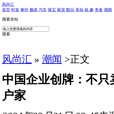
风尚汇
首页
时装
奢尚
腕表
汽车
珠宝
家居
酷玩
美妆
娱.趣
美食
潮闻
搜索全站
搜索
风尚汇
»
潮闻
>
正文
中国企业创牌：不只
户家