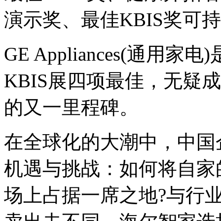
展
演示奖、最佳KBIS奖可
(KBIS)
在
拉
斯
GE Appliances(通
维
加
KBIS展四项最佳，无疑
斯
会
展
的又一里程碑。
中
心
举
在全球化的大潮中，中国
行。
作
为
机遇与挑战：如何将自家
北
美
场上占据一席之地?与行
最
大
的
厨