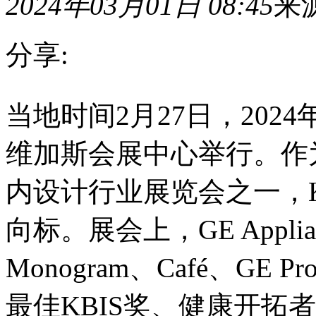
2024年03月01日 08:45
来
分享:
当
当地时间2月27日，2024
地
时
间
维加斯会展中心举行。作
2
月
27
内设计行业展览会之一，K
日，
2024
年
向标。展会上，GE Appl
美
国
Monogram、Café、GE
厨
房
卫
最佳KBIS奖、健康开拓者
浴