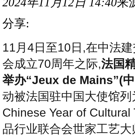
2024年11月12日 14:40
来
分享:
11
11月4日至10日,在中法
月
4
日
会成立70周年之际,
法国
至
10
日,
举办“Jeux de Mains
在
中
动被法国驻中国大使馆列为“
法
建
交
Chinese Year of Cul
60
周
年
品行业联合会世家工艺大
暨