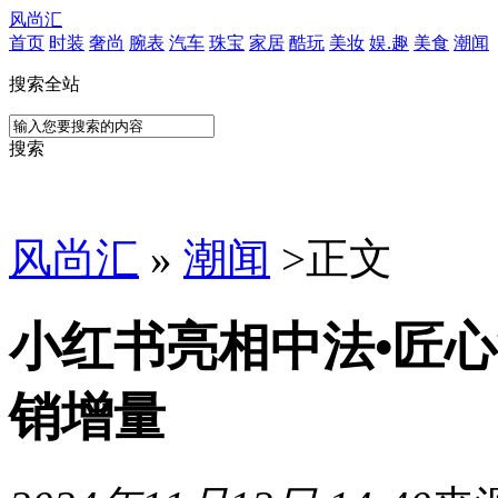
风尚汇
首页
时装
奢尚
腕表
汽车
珠宝
家居
酷玩
美妆
娱.趣
美食
潮闻
搜索全站
搜索
风尚汇
»
潮闻
>
正文
小红书亮相中法•匠
销增量