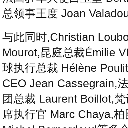
联
总领事王度 Joan Vala
合
会
与
上
与此同时,Christian Lou
海
政
府
Mourot,昆庭总裁Émilie
联
合
球执行总裁 Hélène Pouli
举
办
Jeux
CEO Jean Casseg
de
Mains(中
法
团总裁 Laurent Boill
席执行官 Marc Chaya,柏