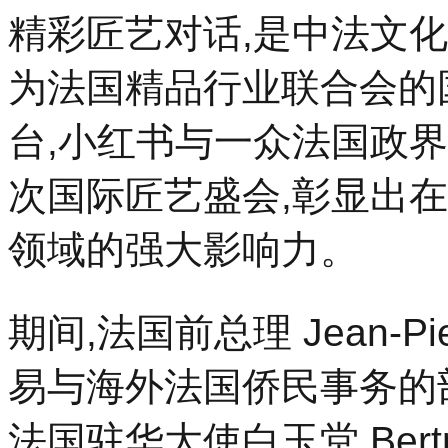
法
精彩匠艺对话,是中法文
国
精
品
为法国精品行业联合会的
行
业
台,小红书与一众法国政
联
合
会
次国际匠艺盛会,彰显出
成
立
70
领域的强大影响力。
周
年
之
际,
期间,法国前总理 Jean-Pi
法
国
易与海外法国侨民事务的部长级
精
品
行
法国驻华大使白玉堂 Bertra
业