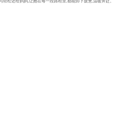
与轻松还给妈妈,让她在每一段路程里,都能卸下疲惫,温暖奔赴。