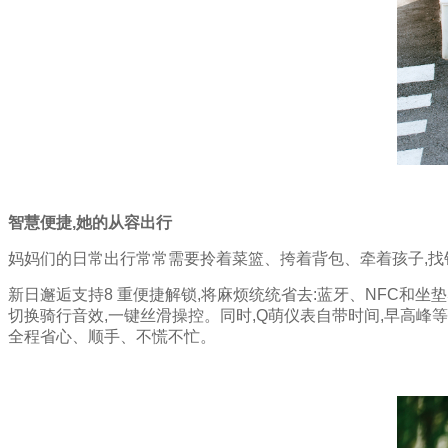
妈
妈
们
总
是
身
兼
数
职，
在
智慧便捷
,
她的从容出行
家
庭
妈妈们的日常出行常常需要拎着菜篮、挎着背包、牵着孩子,找
与
生
新日邂逅支持8 重便捷解锁,将麻烦统统省去:蓝牙、NFC和坐垫
活
切换骑行音效,一键丝滑操控。同时,Q萌仪表自带时间,早高峰
中
全程省心、顺手、不慌不忙。
连
轴
转，
她
像