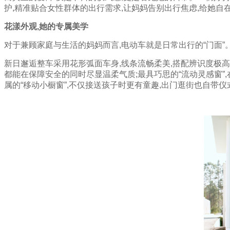
么
护,精准贴合女性群体的出行需求,让妈妈告别出行焦虑,给她自
礼
物
花漾
外观
,
她的专属美学
才
对于兼顾家庭与生活的妈妈而言,电动车就是日常出行的“门面”
能
真
新日邂逅整车采用花形弧面车身,线条流畅柔美,搭配辨识度极高
正
都能在保障安全的同时尽显温柔气质;最具巧思的“流动灵感窗”,
送
属的“移动小橱窗”,不仅接送孩子时更有童趣,出门逛街也自带
到
妈
妈
心
坎
里？
每
个
平
凡
的
日
子
里，