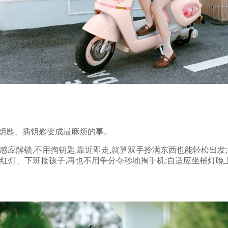
钥匙、插钥匙变成最麻烦的事。
感应解锁,不用掏钥匙,靠近即走,就算双手拎满东西也能轻松出发;
等红灯、下班接孩子,再也不用争分夺秒地掏手机;自适应坐桶灯晚