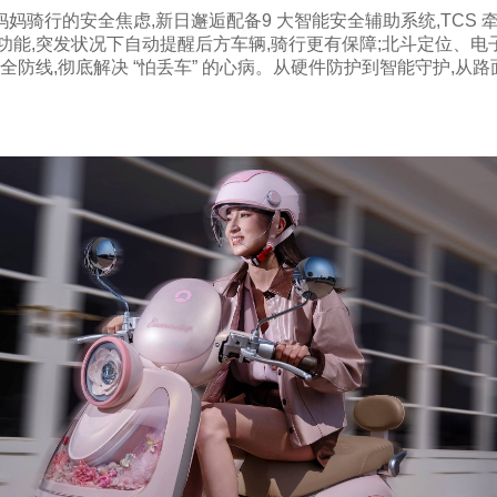
行的安全焦虑,新日邂逅配备9 大智能安全辅助系统,TCS 牵
能,突发状况下自动提醒后方车辆,骑行更有保障;北斗定位、电子
全防线,彻底解决 “怕丢车” 的心病。从硬件防护到智能守护,从