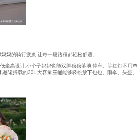
解妈妈的骑行疲惫,让每一段路程都轻松舒适。
;低坐高设计,小个子妈妈也能双脚稳稳落地,停车、等红灯不用单
时,邂逅搭载的30L 大容量座桶能够轻松放下包包、雨伞、头盔、