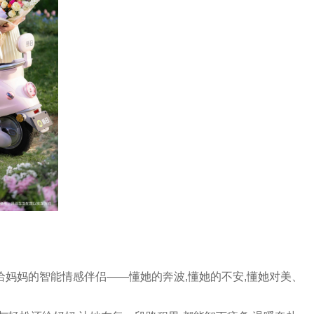
给妈妈的智能情感伴侣——懂她的奔波,懂她的不安,懂她对美、