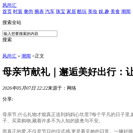
风尚汇
首页
时装
奢尚
腕表
汽车
珠宝
家居
酷玩
美妆
娱.趣
美食
潮闻
搜索全站
搜索
风尚汇
»
潮闻
>
正文
母亲节献礼｜邂逅美好出行：
2026年05月07日 22:22
来源于：网络
分享:
母
母亲节,什么礼物才能真正送到妈妈心坎里?每个平凡的日子里,
亲
子、买菜购物,藏着许多不为人知的疲惫与不安。
节，
什
而真正的爱,不仅是节日的仪式感,更是看见她的日常。一辆好骑