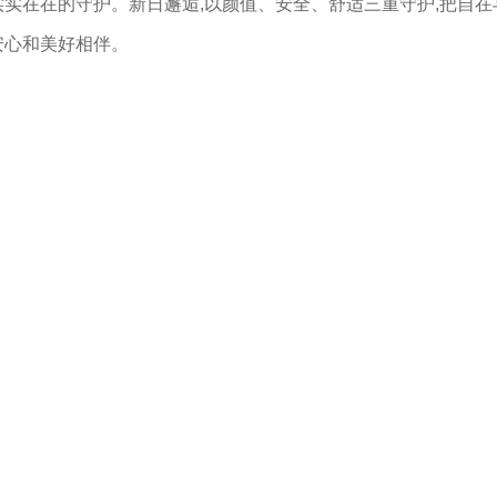
实实在在的守护。新日邂逅,以颜值、安全、舒适三重守护,把自在
安心和美好相伴。