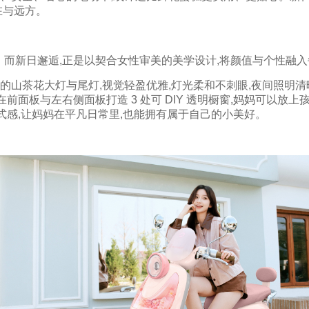
在与远方。
。而新日邂逅,正是以契合女性审美的美学设计,将颜值与个性融
的山茶花大灯与尾灯,视觉轻盈优雅,灯光柔和不刺眼,夜间照明清
在前面板与左右侧面板打造 3 处可 DIY 透明橱窗,妈妈可以
仪式感,让妈妈在平凡日常里,也能拥有属于自己的小美好。