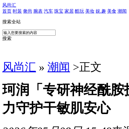
风尚汇
首页
时装
奢尚
腕表
汽车
珠宝
家居
酷玩
美妆
娱.趣
美食
潮闻
搜索全站
搜索
风尚汇
»
潮闻
>
正文
珂润「专研神经酰胺
力守护干敏肌安心