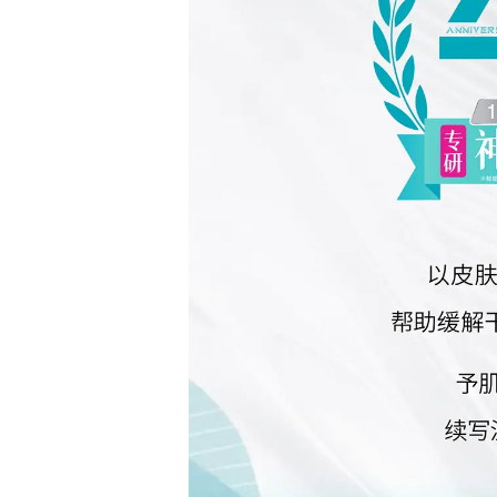
着
花
王
的
科
研
积
淀，
更
凝
聚
着