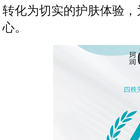
1」
转化为切实的护肤体验，
40
周
心。
年。
从
1985
年
到
2026
年，
这
份
跨
越
四
十
载
的
坚
守，
承
载