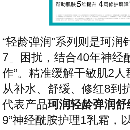
“轻龄弹润”系列则是珂
7」困扰，结合40年神经
作”。精准缓解干敏肌2人
从补水、舒缓、修红8到
代表产品
珂润轻龄弹润舒
9”神经酰胺护理1乳霜，