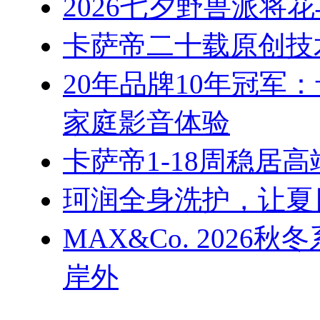
2026七夕野兽派将
卡萨帝二十载原创技
20年品牌10年冠军
家庭影音体验
卡萨帝1-18周稳居
珂润全身洗护，让夏
MAX&Co. 202
岸外