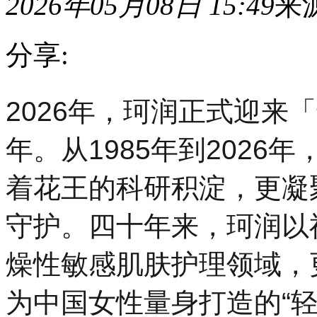
2026年05月08日 15:49
来
分享:
2026
2026年，珂润正式迎来
年，
珂
润
年。从1985年到202
正
式
着花王的科研积淀，更凝
迎
来
「专
守护。四十年来，珂润以
研
神
经
燥性敏感肌肤护理领域，
酰
胺
为中国女性量身打造的“
护
理