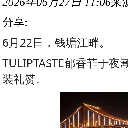
2026年06月27日 11:06
来
分享:
6
6月22日，钱塘江畔。
月
22
日，
TULIPTASTE郁香菲
钱
塘
江
装礼赞。
畔。
TULIPTASTE
郁
香
菲
于
夜
潮
之