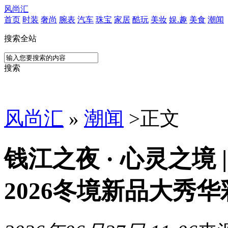
风尚汇
首页
时装
奢尚
腕表
汽车
珠宝
家居
酷玩
美妆
娱.趣
美食
潮闻
搜索全站
搜索
风尚汇
»
潮闻
>
正文
钱江之夜 · 心灵之境 |
2026冬境新品大秀