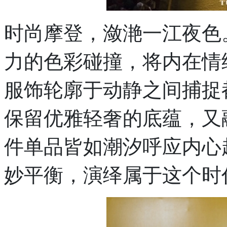
时尚摩登，潋滟一江夜色
力的色彩碰撞，将内在情
服饰轮廓于动静之间捕捉
保留优雅轻奢的底蕴，又
件单品皆如潮汐呼应内心
妙平衡，演绎属于这个时