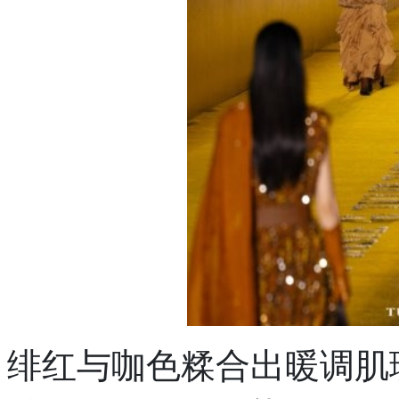
绯红与咖色糅合出暖调肌