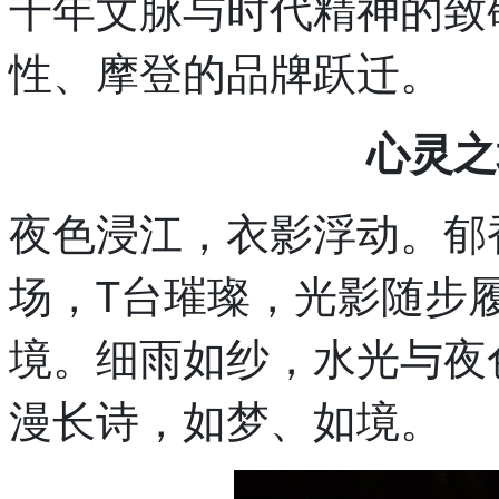
千年文脉与时代精神的致
装
先
锋
性、摩登的品牌跃迁。
力
量，
品
心灵之
牌
以
钱
夜色浸江，衣影浮动。郁
江
千
年
场，T台璀璨，光影随步
风
华
境。细雨如纱，水光与夜
漫长诗，如梦、如境。