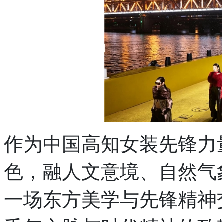
上，
点
亮
一
场
属
于
冬
季
的
时
装
礼
作为中国高知女装先锋力
赞。
作
为
色，融人文意境、自然气
中
国
一场东方美学与先锋精神
高
知
女