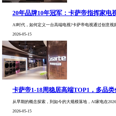
晚。
每
20年品牌10年冠军：卡萨帝指挥家电
个
黄
昏，
AI时代，如何定义一台高端电视?卡萨帝电视通过创意视频
每
2026-05-15
个
时
刻
都
映
衬
出
不
同
的
卡萨帝1-18周稳居高端TOP1，多品
奇
妙
光
从早期的概念探索，到如今的大规模落地，AI家电在202
线，
让
2026-05-15