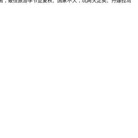
国，最佳旅游季节是夏秋。国家不大，玩两天足矣。
丹娜拉岛