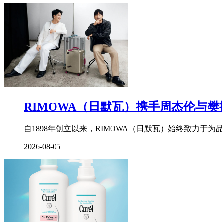
人
惊
叹。
迷
人
的
黄
昏
在
Denarau，
RIMOWA（日默瓦）携手周杰伦与
其
实
除
自1898年创立以来，RIMOWA（日默瓦）始终致力
了
迷
2026-08-05
人