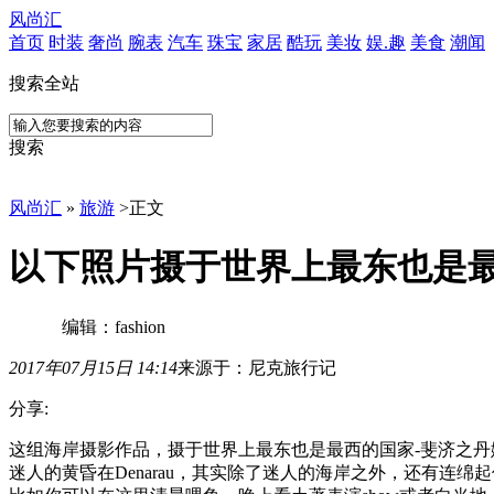
风尚汇
首页
时装
奢尚
腕表
汽车
珠宝
家居
酷玩
美妆
娱.趣
美食
潮闻
搜索全站
搜索
风尚汇
»
旅游
>
正文
以下照片摄于世界上最东也是
编辑：fashion
2017年07月15日 14:14
来源于：尼克旅行记
分享:
这
这组海岸摄影作品，摄于世界上最东也是最西的国家-斐济之丹娜拉岛（D
组
迷人的黄昏
在Denarau，其实除了迷人的海岸之外，还有