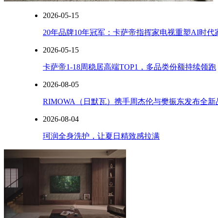
之
2026-05-15
丹
娜
20年品牌10年冠军：卡萨帝指挥家电视重塑AI时
拉
岛
2026-05-15
（DenarauIsland）。
卡萨帝1-18周稳居高端TOP1，多品类份额持续领跑
我
几
2026-08-05
乎
是
RIMOWA（日默瓦）携手周杰伦与樊振东发布全
在
2026-08-04
同
一
珂润全身洗护，让夏日精致感拉满
地
点
连
续
蹲
四
个
傍