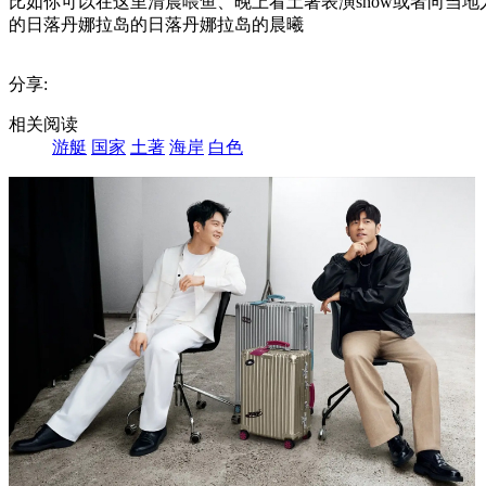
海
比如你可以在这里清晨喂鱼、晚上看土著表演show或者向当
岸
的日落
丹娜拉岛的日落
丹娜拉岛的晨曦
摄
影
分享:
作
品，
相关阅读
摄
游艇
国家
土著
海岸
白色
于
世
界
上
最
东
也
是
最
西
的
国
家-
斐
济