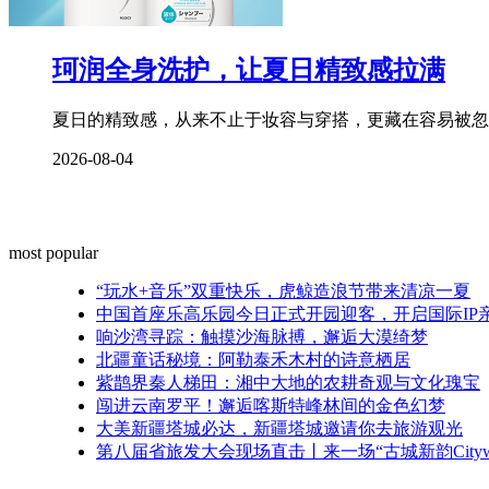
珂润全身洗护，让夏日精致感拉满
夏日的精致感，从来不止于妆容与穿搭，更藏在容易被忽
2026-08-04
most popular
“玩水+音乐”双重快乐，虎鲸造浪节带来清凉一夏
中国首座乐高乐园今日正式开园迎客，开启国际IP
响沙湾寻踪：触摸沙海脉搏，邂逅大漠绮梦
北疆童话秘境：阿勒泰禾木村的诗意栖居
紫鹊界秦人梯田：湘中大地的农耕奇观与文化瑰宝
闯进云南罗平！邂逅喀斯特峰林间的金色幻梦
大美新疆塔城必达，新疆塔城邀请你去旅游观光
第八届省旅发大会现场直击丨来一场“古城新韵Citywa