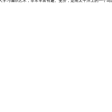
地人学习编织艺术，非常丰富有趣。
斐济，是南太平洋上的一个岛