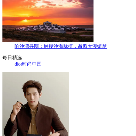
响沙湾寻踪：触摸沙海脉搏，邂逅大漠绮梦
每日精选
dior
时尚中国