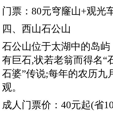
江
门票：80元穹窿山+观光车
南
气
息。
说
四、西山石公山
到
苏
州，
石公山位于太湖中的岛屿
我
们
总
有巨石,状若老翁而得名“
是
会
石婆”传说;每年的农历九
把
它
和
观。
烟
雨
联
成人门票价：40元起(省10
系
在