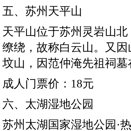
一
五、苏州天平山
起，
因
为
这
天平山位于苏州灵岩山北
样
的
缭绕，故称白云山。又因
已
经
简
坟山，因范仲淹先祖祠墓
直
太
美
成人门票价：18元
了
六、太湖湿地公园
苏州太湖国家湿地公园·