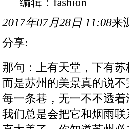
编辑：fashion
2017年07月28日 11:08
来
分享:
那
那句：上有天堂，下有苏
句：
上
有
而是苏州的美景真的说不
天
堂，
下
每一条巷，无一不不透着
有
苏
我们总是会把它和烟雨联
杭，
并
不