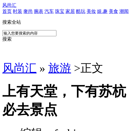
风尚汇
首页
时装
奢尚
腕表
汽车
珠宝
家居
酷玩
美妆
娱.趣
美食
潮闻
搜索全站
搜索
风尚汇
»
旅游
>
正文
上有天堂，下有苏杭
必去景点