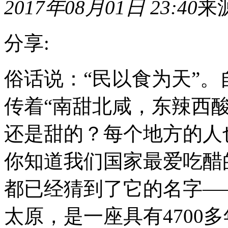
2017年08月01日 23:40
来
分享:
俗
俗话说：“民以食为天”
话
说：“民
传着“南甜北咸，东辣西
以
食
为
还是甜的？每个地方的人
天”。
自
你知道我们国家最爱吃醋
古
以
来，
都已经猜到了它的名字—
在
华
夏
太原，是一座具有4700多
大