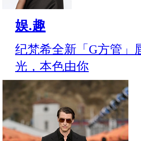
娱.趣
纪梵希全新「G方管」
光，本色由你