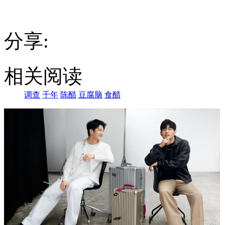
分享:
相关阅读
调查
千年
陈醋
豆腐脑
食醋