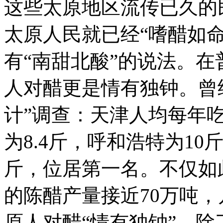
这些太原地区流传已久的
的
还
太原人民就已经“嗜醋如命
是
甜
的？
有“南甜北酸”的说法。
每
个
人对醋更是情有独钟。曾
地
方
的
计”调查：天津人均每年吃
人
也
有
为8.4斤，呼和浩特为10
着
各
斤，位居第一名。不仅如
自
不
同
的陈醋产量接近70万吨，
的
饮
原人对醋“情有独钟”，
食