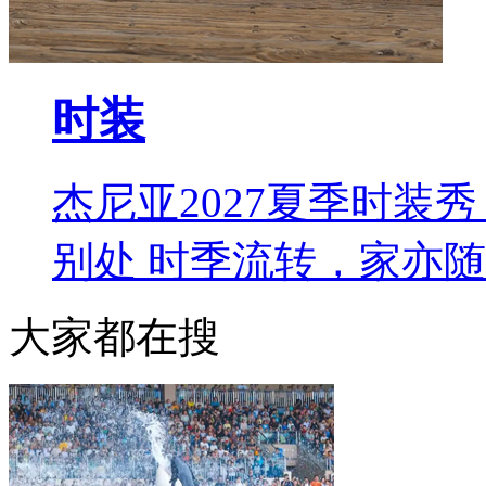
时装
杰尼亚2027夏季时装秀 L
别处 时季流转，家亦
大家都在搜