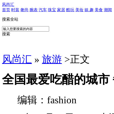
风尚汇
首页
时装
奢尚
腕表
汽车
珠宝
家居
酷玩
美妆
娱.趣
美食
潮闻
搜索全站
搜索
风尚汇
»
旅游
>
正文
全国最爱吃醋的城市 
编辑：fashion