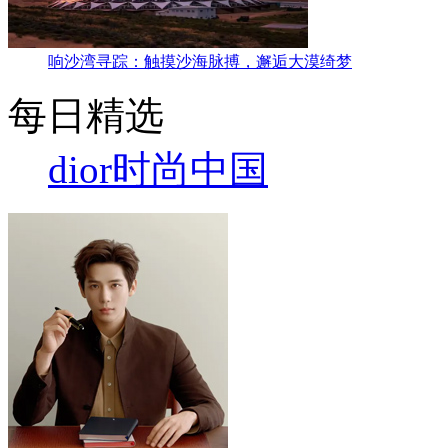
响沙湾寻踪：触摸沙海脉搏，邂逅大漠绮梦
每日精选
dior
时尚中国