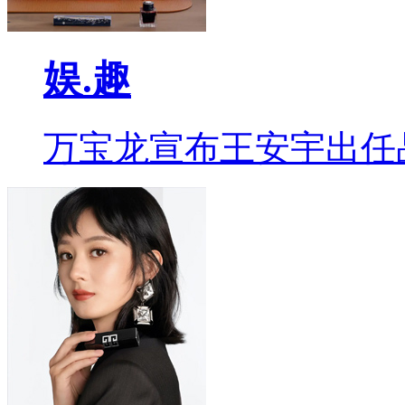
娱.趣
万宝龙宣布王安宇出任