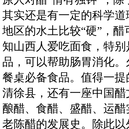
嗜
好。
其实还是有一定的科学道
你
知
地区的水土比较“硬”，
道
我
们
知山西人爱吃面食，特别
国
家
最
品，可以帮助肠胃消化。
爱
吃
餐桌必备食品。
值得一提
醋
的
城
清徐县，还有一座中国醋
市
是
酿醋、食醋、盛醋、运醋
哪
里
吗？
老陈醋的发展史。除此以
或