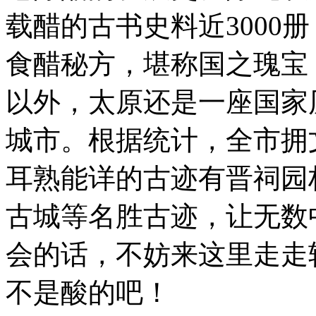
许
载醋的古书史料近3000
很
多
人
食醋秘方，堪称国之瑰宝
都
已
以外，太原还是一座国家
城市。根据统计，全市拥
耳熟能详的古迹有晋祠园
古城等名胜古迹，让无数
会的话，不妨来这里走走
不是酸的吧！