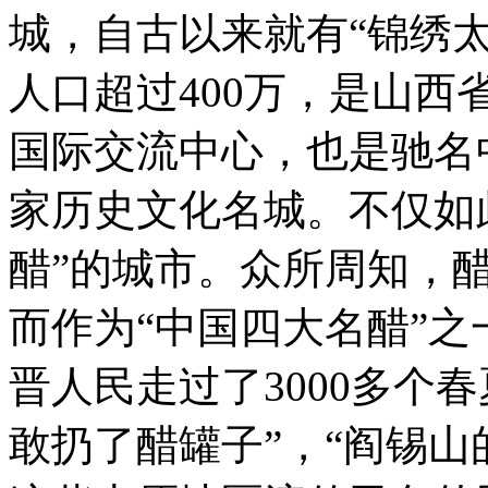
地
城，自古以来就有“锦绣
上
就
流
人口超过400万，是山
传
着“南
国际交流中心，也是驰名
甜
北
咸，
家历史文化名城。不仅如
东
辣
醋”的城市。
众所周知，
西
酸”的
说
而作为“中国四大名醋”
法。
豆
腐
晋人民走过了3000多个
脑
到
敢扔了醋罐子”，“阎锡山
底
是
咸