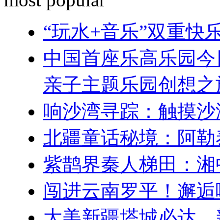
“玩水+音乐”双重
中国首座乐高乐园今
亲子主题乐园创想之
响沙湾寻踪：触摸沙
北疆童话秘境：阿勒
紫鹊界秦人梯田：湘
闯进云南罗平！邂逅
大美新疆塔城必达，