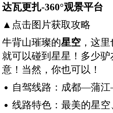
达瓦更扎-360°观景平台
拇
指
收
藏
▲点击图片获取攻略
起
这
份
牛背山璀璨的
星空
，这里
2-
8
天
就可以碰到星星！多少驴
出
游
意！当然，你也可以！
攻
略，
选
一
自驾线路：成都—蒲江
条
自
己
线路特色：最美的星空
喜
欢