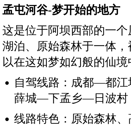
激
孟屯河谷-梦开始的地方
动，
选
好
目
这是位于阿坝西部的一个
的
地
湖泊、原始森林于一体，
出
去
浪
以在这如梦如幻般的仙境
了
吗？
不
自驾线路：成都—都江
能
再
拖
薛城—下孟乡—日波村
了，
赶
紧
线路特色：原始森林、
点
下
大