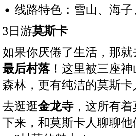
方
线路特色：雪山、海子
这
是
位
3日游
莫斯卡
于
阿
坝
如果你厌倦了生活，那就
西
部
的
最后村落
！这里被三座神
一
个
森林，更有纯洁的莫斯卡
原
始
秘
境
去逛逛
金龙寺
，这所有着
下来，和莫斯卡人聊聊他