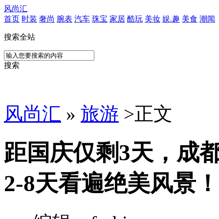
风尚汇
首页
时装
奢尚
腕表
汽车
珠宝
家居
酷玩
美妆
娱.趣
美食
潮闻
搜索全站
搜索
风尚汇
»
旅游
>
正文
距国庆仅剩3天，成
2-8天看遍绝美风景！