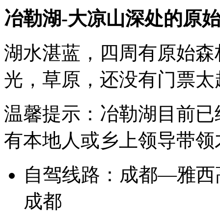
的，
冶勒湖-大凉山深处的原
然
后
立
即
湖水湛蓝，四周有原始森
去
打
光，草原，还没有门票太
包
行
李！
2
温馨提示：冶勒湖目前已
日
游
有本地人或乡上领导带领
孟
屯
河
谷-
自驾线路：成都—雅西
梦
开
成都
始
的
地