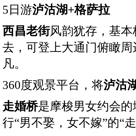
5日游
泸沽湖+格萨拉
西昌老街
风韵犹存，基本
去，可登上大通门俯瞰周
凡。
360度观景平台，将
泸沽
走婚桥
是摩梭男女约会的
行“男不娶，女不嫁”的“