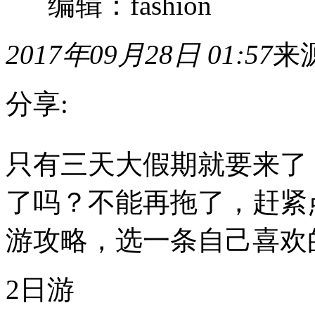
编辑：fashion
2017年09月28日 01:57
来
分享:
只
只有三天大假期就要来了
有
三
天
了吗？不能再拖了，赶紧点
大
假
期
游攻略，选一条自己喜欢
就
要
来
2日游
了，
好