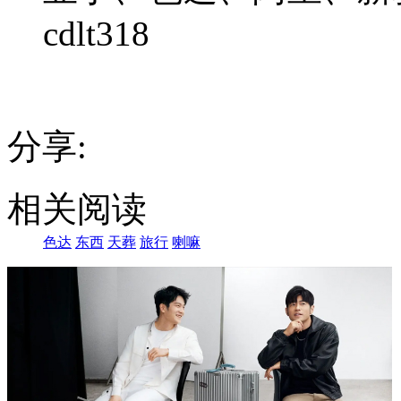
cdlt318
分享:
相关阅读
色达
东西
天葬
旅行
喇嘛