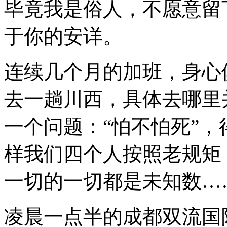
达，
毕竟我是俗人，不愿意留
感
受
于你的安详。
那
般
虔
连续几个月的加班，身心
诚
的
信
去一趟川西，具体去哪里
仰，
是
的，
一个问题：“怕不怕死”，
四
天
样我们四个人按照老规矩
自
驾
近
一切的一切都是未知数…
1900
公
里，
凌晨一点半的成都双流国
我
带