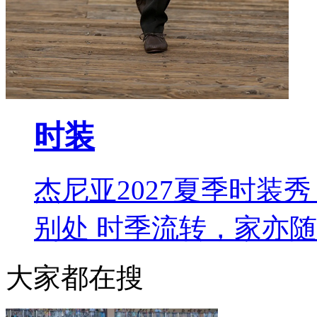
时装
杰尼亚2027夏季时装秀 L
别处 时季流转，家亦
大家都在搜