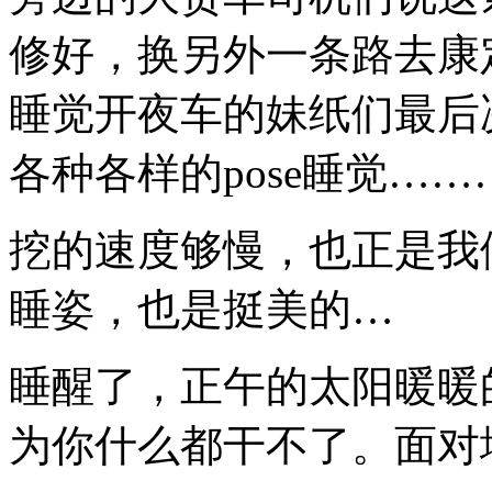
的
印
修好，换另外一条路去康
记，
怕
打
睡觉开夜车的妹纸们最后
乱
原
各种各样的pose睡觉……
本
属
于
你
挖的速度够慢，也正是我
的
睡姿，也是挺美的…
睡醒了，正午的太阳暖暖
为你什么都干不了。面对