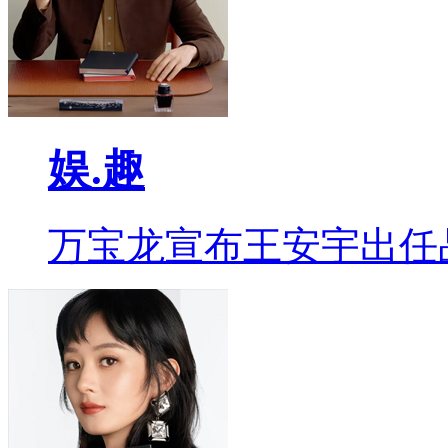
娱.趣
万宝龙宣布王安宇出任