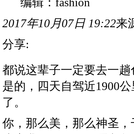
编辑：fashion
2017年10月07日 19:22
来
分享:
都
都说这辈子一定要去一趟
说
这
辈
是的，四天自驾近1900
子
一
定
了。
要
去
一
你，那么美，那么神圣，
趟
色