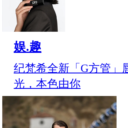
娱.趣
纪梵希全新「G方管」
光，本色由你