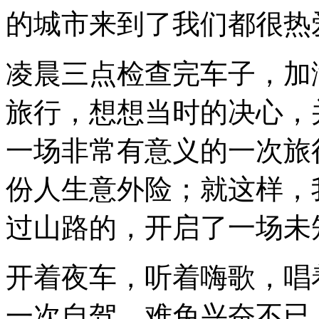
着
的城市来到了我们都很热
虔
诚
的
凌晨三点检查完车子，加
心
去
看
旅行，想想当时的决心，
你
了。
一场非常有意义的一次旅
你，
那
么
份人生意外险；就这样，
美，
那
过山路的，开启了一场未
么
神
圣，
干
开着夜车，听着嗨歌，唱
净
的
一次自驾，难免兴奋不已
不