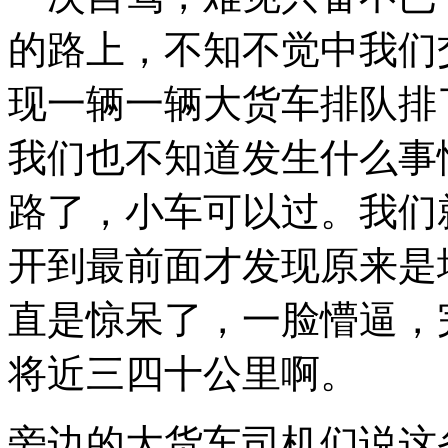
想
去
的路上，不知不觉中我们
打
扰
现一辆一辆大货车排队排
你
的
一
我们也不知道发生什么事
切，
毕
竟
路了，小车可以过。我们
我
是
开到最前面才发现原来是
俗
人，
不
直是惊呆了，一脸懵逼，
愿
意
将近三四十公里啊。
留
下
自
己
旁边的大货车司机们说这