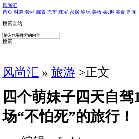
风尚汇
首页
时装
奢尚
腕表
汽车
珠宝
家居
酷玩
美妆
娱.趣
美食
潮闻
搜索全站
搜索
风尚汇
»
旅游
>
正文
四个萌妹子四天自驾1
场“不怕死”的旅行！