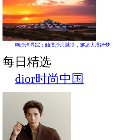
响沙湾寻踪：触摸沙海脉搏，邂逅大漠绮梦
每日精选
dior
时尚中国