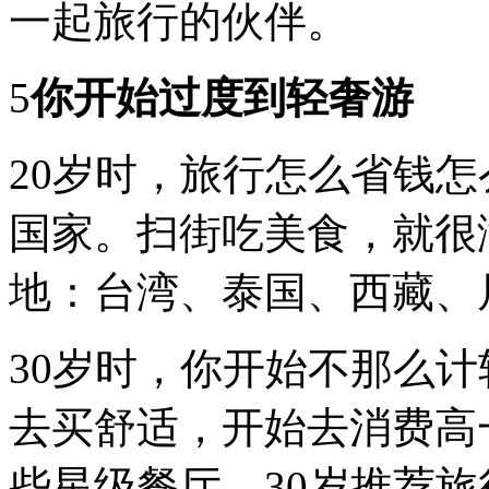
一起旅行的伙伴。
时
间，
还
有
5
你开始过度到轻奢游
旅
行
的
20岁时，旅行怎么省钱
态
度
和
国家。扫街吃美食，就很
价
值
地：台湾、泰国、西藏、
观
30岁时，你开始不那么
去买舒适，开始去消费高
些星级餐厅。30岁推荐