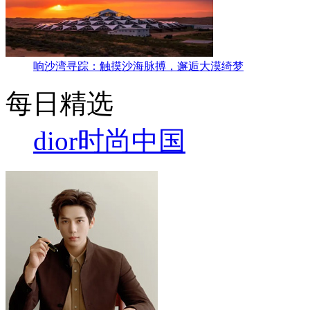
响沙湾寻踪：触摸沙海脉搏，邂逅大漠绮梦
每日精选
dior
时尚中国