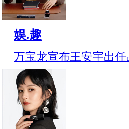
娱.趣
万宝龙宣布王安宇出任