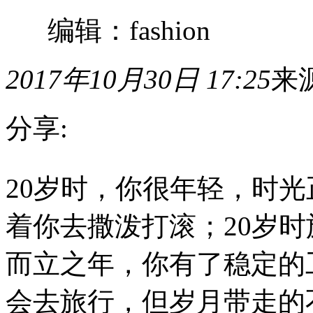
编辑：fashion
2017年10月30日 17:25
来
分享:
20
岁
20岁时，你很年轻，时
时，
你
着你去撒泼打滚；20岁时
很
年
轻，
而立之年，你有了稳定的
时
光
会去旅行，但岁月带走的
正
好，