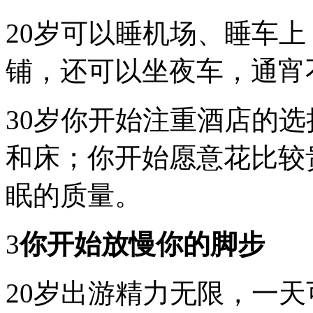
恰
恰
20岁可以睡机场、睡车
风
华
铺，还可以坐夜车，通宵
正
茂，
30
岁
30岁你开始注重酒店的
时，
而
和床；你开始愿意花比较
立
之
年，
眠的质量。
你
有
了
3
你开始放慢你的脚步
稳
定
的
工
20岁出游精力无限，一
作，
可