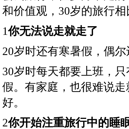
青
和价值观，30岁的旅行相
春
无
敌，
1
你无法说走就走了
大
好
世
界
20岁时还有寒暑假，偶
等
着
你
30岁时每天都要上班，
去
撒
假。有家庭，也很难说走
泼
打
滚；
好。
20
岁
时
旅
2
你开始注重旅行中的睡
行