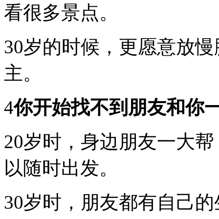
看很多景点。
能
有
了
家
30岁的时候，更愿意放
庭，
你
主。
还
是
会
去
4
你开始找不到朋友和你
旅
行，
但
20岁时，身边朋友一大
岁
月
以随时出发。
带
走
的
不
30岁时，朋友都有自己
只
是