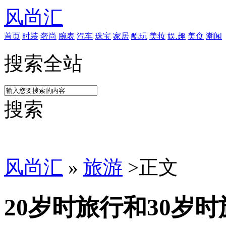
风尚汇
首页
时装
奢尚
腕表
汽车
珠宝
家居
酷玩
美妆
娱.趣
美食
潮闻
搜索全站
搜索
风尚汇
»
旅游
>
正文
20岁时旅行和30岁