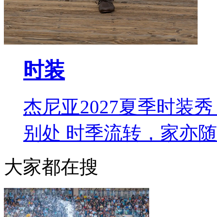
时装
杰尼亚2027夏季时装秀 L
别处 时季流转，家亦
大家都在搜