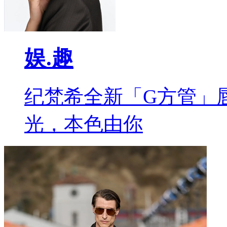
娱.趣
纪梵希全新「G方管」
光，本色由你