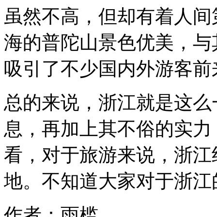
的
虽然不高，但却有着人间
面
积
较
海的普陀山景色优美，与
小，
且
人
吸引了不少国内外游客前
口
也
没
总的来说，浙江就是这么
有
其
息，再加上其不俗的实力
他
大
省
看，对于旅游来说，浙江
要
地。不知道大家对于浙江
作者：雨槛