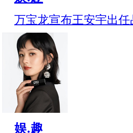
万宝龙宣布王安宇出任
娱.趣