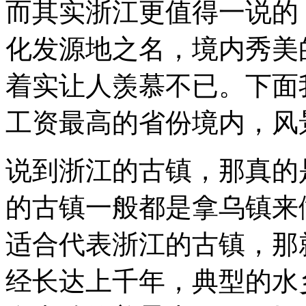
而其实浙江更值得一说的
一
的
位
化发源地之名，境内秀美
置，
仅
着实让人羡慕不已。下面
次
于
两
工资最高的省份境内，风
座
直
辖
说到浙江的古镇，那真的
市
的
后
的古镇一般都是拿乌镇来
面。
（虽
适合代表浙江的古镇，那
然
直
辖
经长达上千年，典型的水
市
也