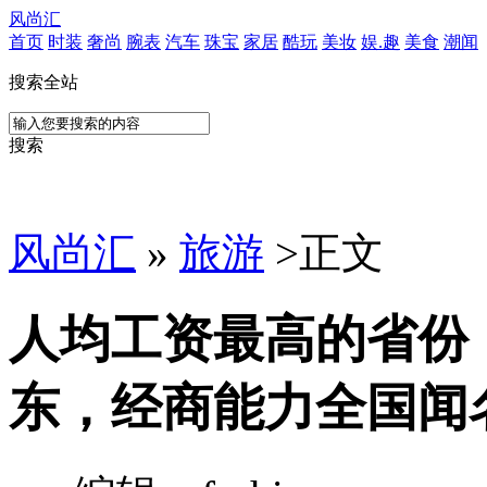
风尚汇
首页
时装
奢尚
腕表
汽车
珠宝
家居
酷玩
美妆
娱.趣
美食
潮闻
搜索全站
搜索
风尚汇
»
旅游
>
正文
人均工资最高的省份
东，经商能力全国闻