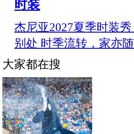
时装
杰尼亚2027夏季时装秀 L
别处 时季流转，家亦
大家都在搜