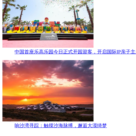
中国首座乐高乐园今日正式开园迎客，开启国际IP亲子
响沙湾寻踪：触摸沙海脉搏，邂逅大漠绮梦