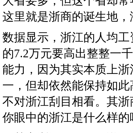
大省要多，但这个省却常
行
榜，
这里就是浙商的诞生地，
有
一
个
省
数据显示，浙江的人均工资
份
以
的7.2万元要高出整整一
7.3
万
的
能力，因为其实本质上浙
人
均
工
一，但却依然能保持如此
资
位
不对浙江刮目相看。其浙
列
全
国
你眼中的浙江是什么样的
省
份
第