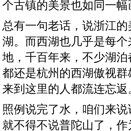
个古镇的美景也如同一幅
是
省
级
行
总有一句老话，说浙江的
政
单
湖。而西湖也几乎是每个
位，
但
是
地，千百年来，不少湖泊
本
文
都还是杭州的西湖傲视群
中
只
算
来到这里的人都流连忘返
省）
虽
然
照例说完了水，咱们来说
这
个
省
就不得不说普陀山了，作
份