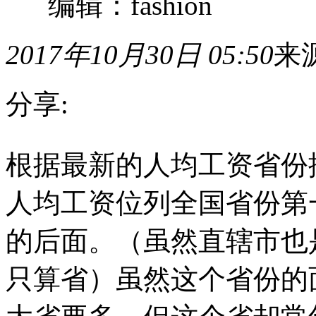
编辑：fashion
2017年10月30日 05:50
来
分享:
根
根据最新的人均工资省份排
据
最
新
人均工资位列全国省份第
的
人
均
的后面。（虽然直辖市也
工
资
只算省）虽然这个省份的
省
份
排