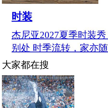
时装
杰尼亚2027夏季时装秀 L
别处 时季流转，家亦
大家都在搜