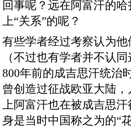
回事呢？远在阿富汗的哈
族。
阿
上“关系”的呢？
富
汗
是
世
有些学者经过考察认为他
界
上
（不过也有学者并不认同
最
动
荡
800年前的成吉思汗统
也
是
曾创造过征战欧亚大陆，
最
贫
穷
上阿富汗也在被成吉思汗
的
国
家
身是当时中国称之为的“花
之
一。