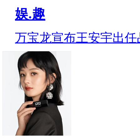
娱.趣
万宝龙宣布王安宇出任