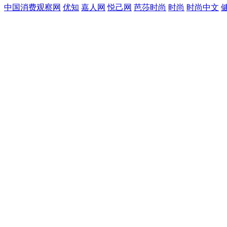
中国消费观察网
优知
嘉人网
悦己网
芭莎时尚
时尚
时尚中文