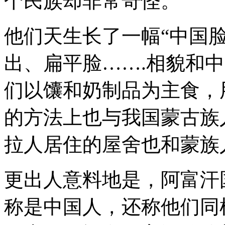
个民族却非常奇怪。
天
涯。
今
他们天生长了一幅“中国
天
我
们
出、扁平脸…….相貌和
来
聊
们以馕和奶制品为主食，
一
聊
远
的方法上也与我国蒙古族
在
阿
拉人居住的屋舍也和蒙族
富
汗
的“中
国
更出人意料地是，阿富汗
面
孔”-
称是中国人，还称他们同
哈
扎
拉