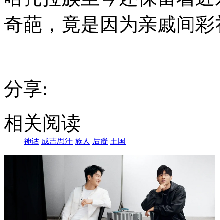
奇葩，竟是因为亲戚间彩
分享:
相关阅读
神话
成吉思汗
族人
后裔
王国