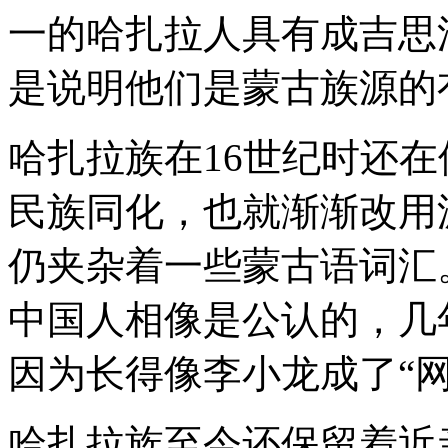
是
一的哈扎拉人具有成吉思
国
内
第
是说明他们是蒙古族源的
三
大
民
哈扎拉族在16世纪时还
族，
但
是
民族同化，也就渐渐改用
这
个
仍夹杂着一些蒙古语词汇
民
中国人相像是公认的，几
因为长得像李小龙成了“网
哈扎拉族至今还保留着近