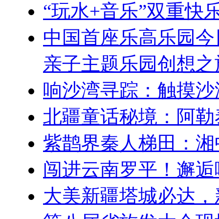
“玩水+音乐”双重
中国首座乐高乐园今
亲子主题乐园创想之
响沙湾寻踪：触摸沙
北疆童话秘境：阿勒
紫鹊界秦人梯田：湘
闯进云南罗平！邂逅
大美新疆塔城必达，