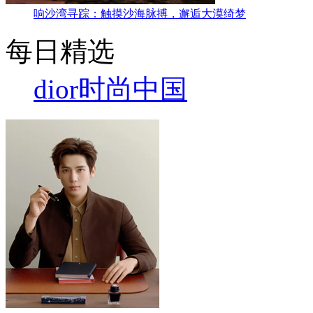
响沙湾寻踪：触摸沙海脉搏，邂逅大漠绮梦
每日精选
dior
时尚中国