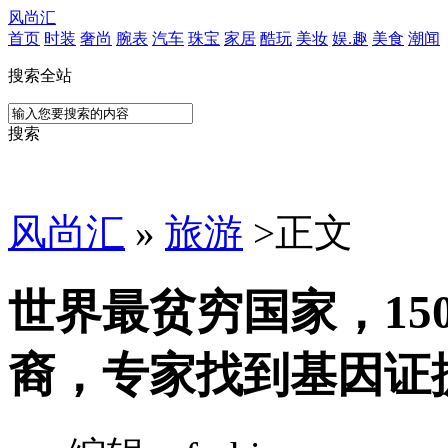
风尚汇
首页
时装
奢尚
腕表
汽车
珠宝
家居
酷玩
美妆
娱.趣
美食
潮闻
搜索全站
搜索
风尚汇
»
旅游
>
正文
世界最贫穷国家，15
裔，专家找到基因证