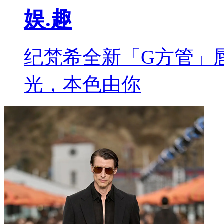
娱.趣
纪梵希全新「G方管」
光，本色由你