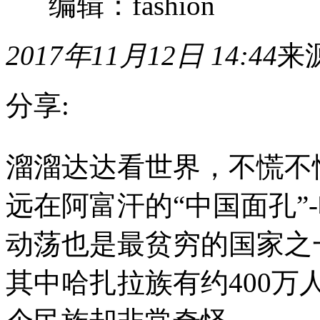
编辑：fashion
2017年11月12日 14:44
来
分享:
溜
溜溜达达看世界，不慌不
溜
达
达
远在阿富汗的“中国面孔”
看
世
界，
动荡也是最贫穷的国家之
不
慌
其中哈扎拉族有约400
不
忙
走