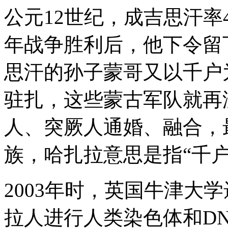
它
公元12世纪，成吉思汗
也
是
一
年战争胜利后，他下令留
个
多
思汗的孙子蒙哥又以千户
民
族
国
驻扎，这些蒙古军队就再
家，
其
人、突厥人通婚、融合，
中
哈
扎
族，哈扎拉意思是指“千户
拉
族
有
2003年时，英国牛津大
约
400
万
拉人进行人类染色体和D
人，