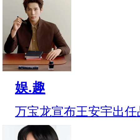
娱.趣
万宝龙宣布王安宇出任