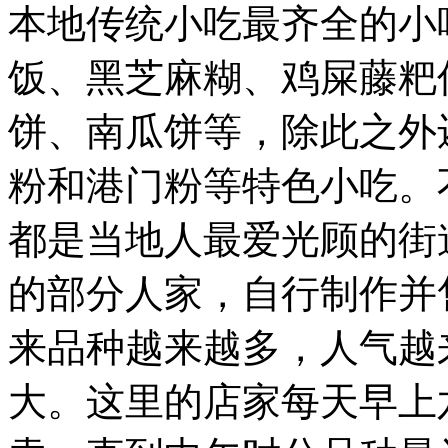
本地传统小吃最齐全的小
食，
也
绝
饭、黑芝麻糊、鸡屎藤粑
对
不
饼、南瓜饼等，除此之外
容
错
过。
粉和港门粉等特色小吃。
品
尝
都是当地人最爱光顾的街
一
个
地
的部分人家，自行制作并
方
的
小
来品种越来越多，人气越
吃，
可
大。这里的店家每天早上
以
体
验