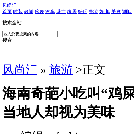
风尚汇
首页
时装
奢尚
腕表
汽车
珠宝
家居
酷玩
美妆
娱.趣
美食
潮闻
搜索全站
搜索
风尚汇
»
旅游
>
正文
海南奇葩小吃叫“鸡
当地人却视为美味