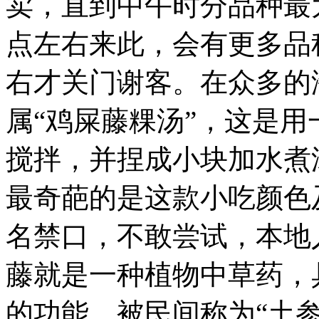
卖，直到中午时分品种最
当
地
点左右来此，会有更多品
人
的
饮
右才关门谢客。
在众多的
食
特
属“鸡屎藤粿汤”，这是
色，
也
能
搅拌，并捏成小块加水煮
深
入
了
最奇葩的是这款小吃颜色
解
当
名禁口，不敢尝试，本地
地
的
民
藤就是一种植物中草药，
俗
文
的功能，被民间称为“土
化。