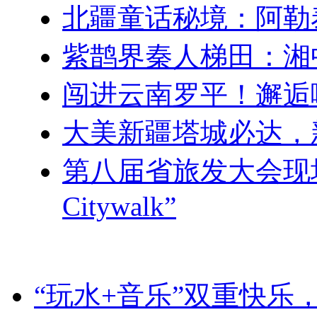
北疆童话秘境：阿勒
紫鹊界秦人梯田：湘
闯进云南罗平！邂逅
大美新疆塔城必达，
第八届省旅发大会现
Citywalk”
“玩水+音乐”双重快乐