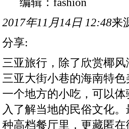
编辑：fashion
2017年11月14日 12:48
来
分享:
三
三亚旅行，除了欣赏椰风
亚
旅
三亚大街小巷的海南特色
行，
除
了
一个地方的小吃，可以体
欣
赏
入了解当地的民俗文化。
椰
风
海
种高档餐厅里，更藏匿在
韵