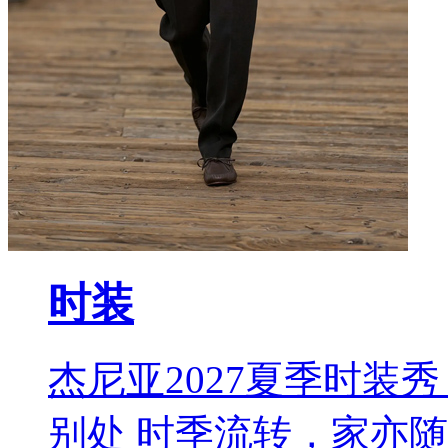
时装
杰尼亚2027夏季时装秀 L
别处 时季流转，家亦