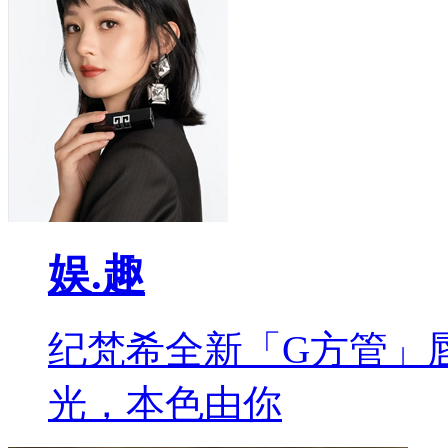
娱.趣
纪梵希全新「G方管」
光，本色由你