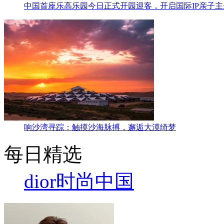
中国首座乐高乐园今日正式开园迎客，开启国际IP亲子
响沙湾寻踪：触摸沙海脉搏，邂逅大漠绮梦
每日精选
dior
时尚中国