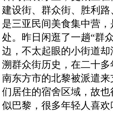
的
迷
建设街、群众街、胜利路
人
海
是三亚民间美食集中营，
岛
风
光，
处。
昨日闲逛了一趟“群
散
布
边，不太起眼的小街道却
于
三
亚
溯群众街历史，在二十多
大
街
南东方市的北黎被派遣来
小
巷
的
们居住的宿舍区域，故也
海
南
特
似巴黎，很多年轻人喜欢
色
美