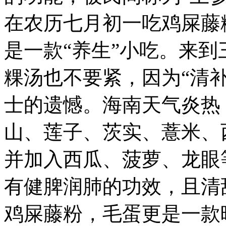
最
地
在农历七月初一吃鸡屎藤
道
的
是一款“养生”小吃。
来到
三
亚
风
粿汤也不要紧，因为“清
味，
不
仅
士的遗憾。海南天气炎热
在
各
山、莲子、茨实、薏米、
种
高
档
并加入西瓜、菠萝、龙眼
餐
有健脾润肺的功效，且清
鸡屎藤粉，毛蛋更是一款