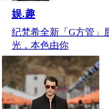
娱.趣
纪梵希全新「G方管」
光，本色由你