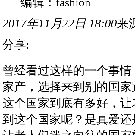
编辑：fashion
2017年11月22日 18:00
来
分享:
曾
曾经看过这样的一个事情
经
看
过
家产，选择来到别的国家
这
样
的
这个国家到底有多好，让
一
个
到这个国家呢？是真爱还
事
情，
一