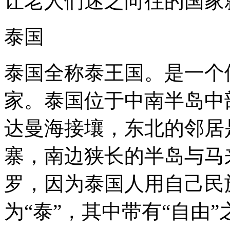
让老人们迷之向往的国家
个
老
人
泰国
放
弃
了
泰国全称泰王国。是一个
家
中
的
家。泰国位于中南半岛中
百
万
家
达曼海接壤，东北的邻居
产，
选
寨，南边狭长的半岛与马
择
来
到
罗，因为泰国人用自己民
别
的
为“泰”，其中带有“自由”
国
家
跟