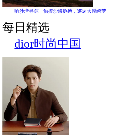
响沙湾寻踪：触摸沙海脉搏，邂逅大漠绮梦
每日精选
dior
时尚中国