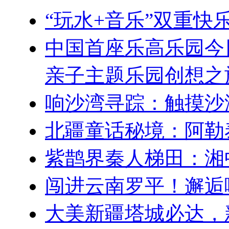
“玩水+音乐”双重
中国首座乐高乐园今
亲子主题乐园创想之
响沙湾寻踪：触摸沙
北疆童话秘境：阿勒
紫鹊界秦人梯田：湘
闯进云南罗平！邂逅
大美新疆塔城必达，