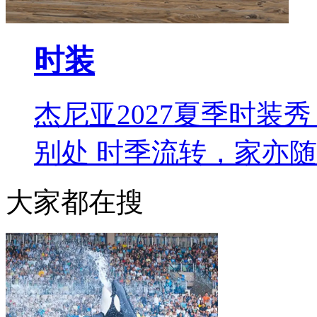
时装
杰尼亚2027夏季时装秀 L
别处 时季流转，家亦
大家都在搜