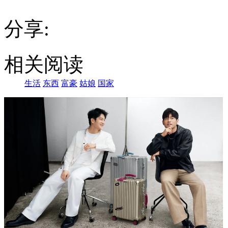
还
是，
分享:
喜
欢
这
里
相关阅读
的
风
生活
东西
富豪
姑娘
国家
景
呢？
这
个
让
老
人
们