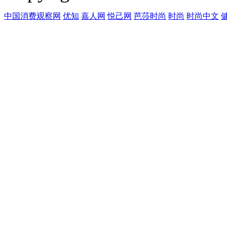
中国消费观察网
优知
嘉人网
悦己网
芭莎时尚
时尚
时尚中文