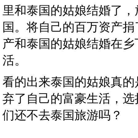
老
里和泰国的姑娘结婚了，
人
决
定
国。将自己的百万资产捐
放
弃
产和泰国的姑娘结婚在乡
富
豪
的
活。
生
活，
来
看的出来泰国的姑娘真的
到
这
个
弃了自己的富豪生活，选
国
家
们还不去泰国旅游吗？
呢？
是
真
爱