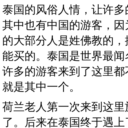
这
泰国的风俗人情，让许多
个
国
其中也有中国的游客，因
家
的
姑
的大部分人是姓佛教的，
娘
结
能买的。泰国是世界最闻
婚。
那
么
许多的游客来到了这里都
这
个
就是其中一个。
国
家
到
底
荷兰老人第一次来到这里
有
多
了。后来在泰国终于遇上
好，
让