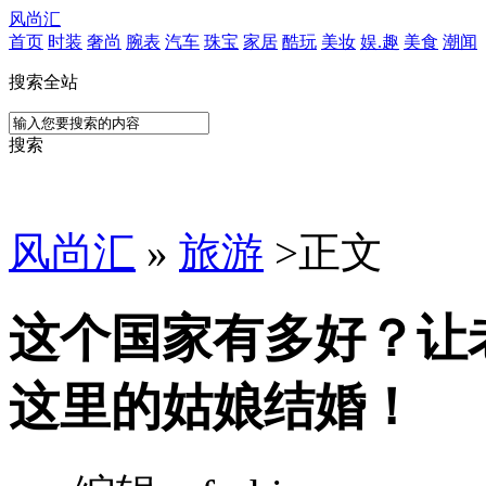
风尚汇
首页
时装
奢尚
腕表
汽车
珠宝
家居
酷玩
美妆
娱.趣
美食
潮闻
搜索全站
搜索
风尚汇
»
旅游
>
正文
这个国家有多好？让
这里的姑娘结婚！