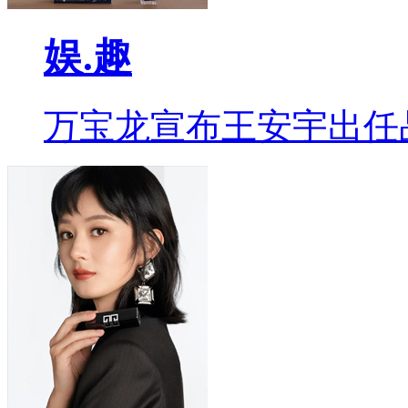
娱.趣
万宝龙宣布王安宇出任