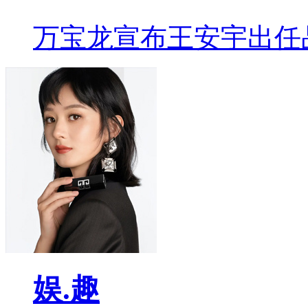
万宝龙宣布王安宇出任
娱.趣