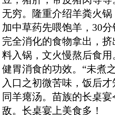
辣
为
无穷。
隆重介绍羊粪火锅
主
基
调，“三
加中草药先喂饱羊，30
天
不
完全消化的食物拿出，挤
吃
酸，
走
料入锅，文火慢熬后食用
路
打
健胃消食的功效。“未煮
蹿
蹿”，
黔
入口之初微苦味，饭后才
东
南
同羊瘪汤。
苗族的长桌宴
天
气
又
敌。长桌宴上美食多！
多