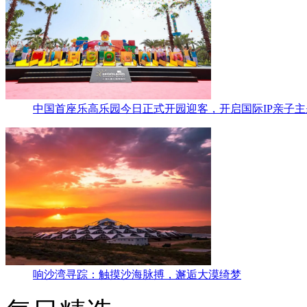
中国首座乐高乐园今日正式开园迎客，开启国际IP亲子
响沙湾寻踪：触摸沙海脉搏，邂逅大漠绮梦