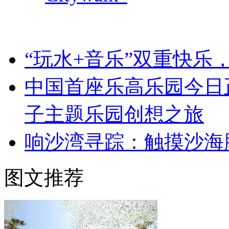
“玩水+音乐”双重快乐
中国首座乐高乐园今日
子主题乐园创想之旅
响沙湾寻踪：触摸沙海
图文推荐