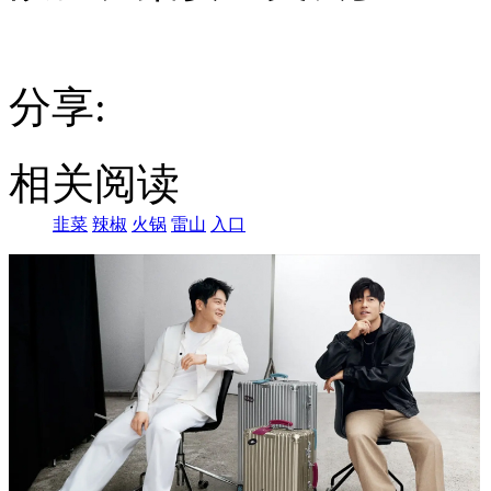
阴
雨，
所
以
分享:
辣
椒
更
相关阅读
韭菜
辣椒
火锅
雷山
入口