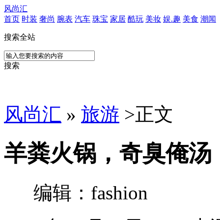
风尚汇
首页
时装
奢尚
腕表
汽车
珠宝
家居
酷玩
美妆
娱.趣
美食
潮闻
搜索全站
搜索
风尚汇
»
旅游
>
正文
羊粪火锅，奇臭俺汤
编辑：fashion