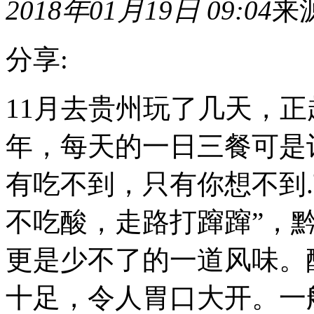
2018年01月19日 09:04
来
分享:
11
11月去贵州玩了几天，
月
去
年，每天的一日三餐可是
贵
州
玩
有吃不到，只有你想不到.
了
几
天，
不吃酸，走路打蹿蹿”，
正
赶
更是少不了的一道风味。
上
苗
族
十足，令人胃口大开。一
的