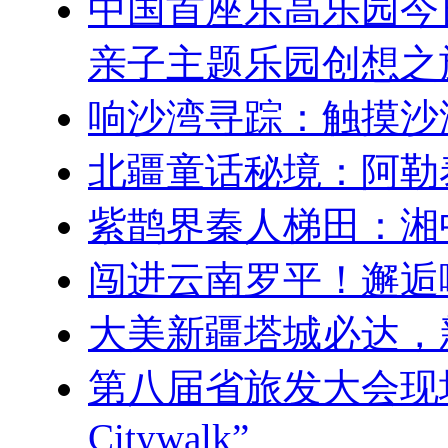
中国首座乐高乐园今
亲子主题乐园创想之
响沙湾寻踪：触摸沙
北疆童话秘境：阿勒
紫鹊界秦人梯田：湘
闯进云南罗平！邂逅
大美新疆塔城必达，
第八届省旅发大会现
Citywalk”