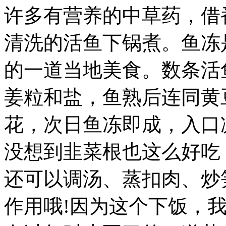
新
许多有营养的中草药，借
年，
上
雷
清洗的活鱼下锅煮。
鱼冻
山
过
的一道当地美食。数条活
苗
年，
每
姜粒和盐，鱼熟后连同黄
天
的
一
花，次日鱼冻即成，入口
日
三
没想到韭菜根也这么好吃
餐
可
是
还可以调汤、蒸扣肉、炒
让
我
作用哦!因为这个下饭，
又
恨
又