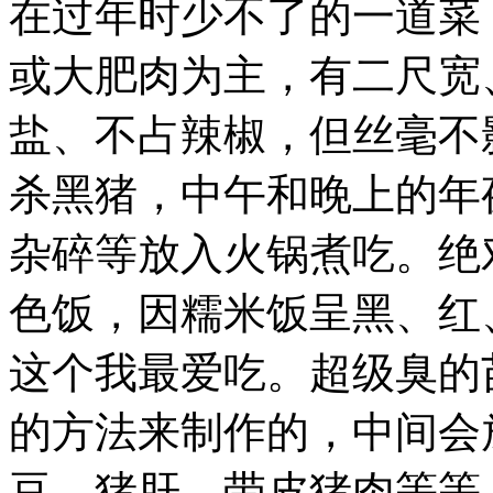
在过年时少不了的一道菜
爱，
大
或大肥肉为主，有二尺宽
开
眼
界。
盐、不占辣椒，但丝毫不
没
有
吃
杀黑猪，中午和晚上的年
不
到，
杂碎等放入火锅煮吃。绝
只
有
你
色饭，因糯米饭呈黑、红
想
不
这个我最爱吃。
超级臭的
到.
苗
家
的方法来制作的，中间会
菜
以
豆，猪肝，带皮猪肉等等
酸