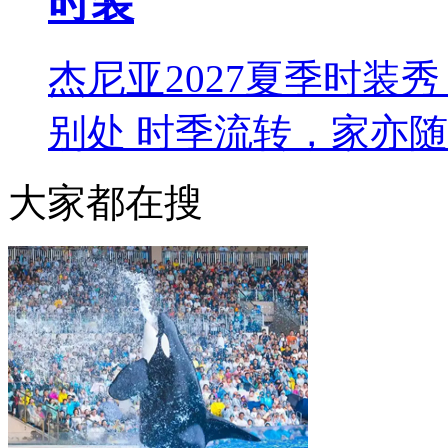
时装
杰尼亚2027夏季时装秀 L
别处 时季流转，家亦
大家都在搜