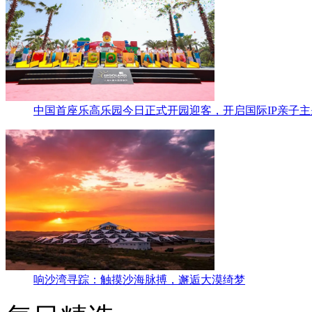
中国首座乐高乐园今日正式开园迎客，开启国际IP亲子
响沙湾寻踪：触摸沙海脉搏，邂逅大漠绮梦