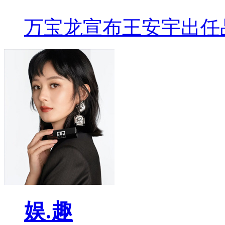
万宝龙宣布王安宇出任
娱.趣