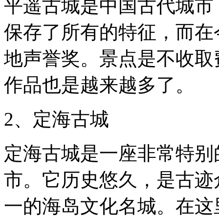
平遥古城是中国古代城市
化，
而
保存了所有的特征，而在
有
着
很
地声誉奖。景点是不收取
多
的
作品也是越来越多了。
文
化，
都
有
2、定海古城
遗
留。
比
定海古城是一座非常特别
较
出
名
市。它历史悠久，是古迹
的
就
一的海岛文化名城。在这
是
古