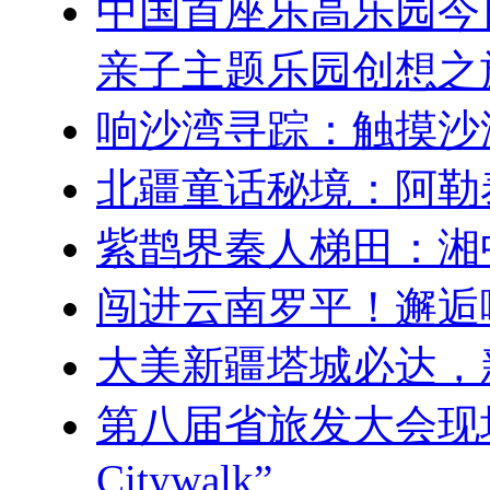
中国首座乐高乐园今
亲子主题乐园创想之
响沙湾寻踪：触摸沙
北疆童话秘境：阿勒
紫鹊界秦人梯田：湘
闯进云南罗平！邂逅
大美新疆塔城必达，
第八届省旅发大会现
Citywalk”