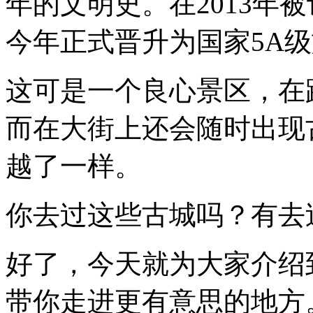
年的文明史。在2013年
乌
镇
等
今年正式晋升为国家5A
等。
不
过
这可是一个良心景区，在
要
说
而在大街上还会随时出现
口
碑，
小
越了一样。
你去过这些古城吗？有去
好了，今天就为大家介绍
带你走进更有意思的地方