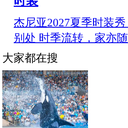
时装
杰尼亚2027夏季时装秀 L
别处 时季流转，家亦
大家都在搜