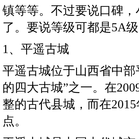
杰
镇等等。不过要说口碑，
出
世
界，
了。要说等级可都是5A
我
是
小
1、平遥古城
云。
要
说
啊
平遥古城位于山西省中部
中
国
的四大古城”之一。在20
最
有
特
整的古代县城，而在201
色
的
点。
就
是
古
文