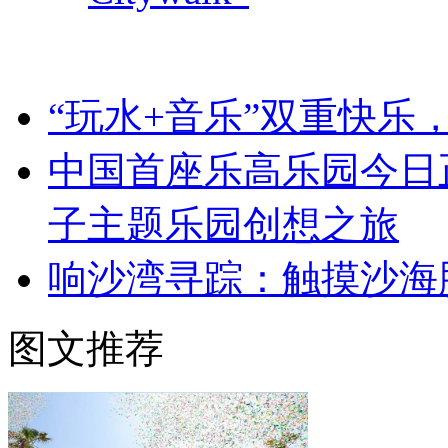
“玩水+音乐”双重快乐
中国首座乐高乐园今日
子主题乐园创想之旅
响沙湾寻踪：触摸沙海
图文推荐