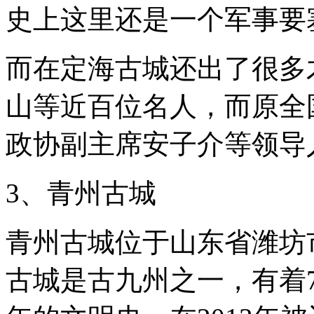
镇。
史上这里还是一个军事要
在
中
国，
而在定海古城还出了很多
古
城
估
山等近百位名人，而原全
计
也
政协副主席安子介等领导
有
几
百
3、青州古城
个
把，
就
比
青州古城位于山东省潍坊
如
凤
古城是古九州之一，有着7
凰
古
城、