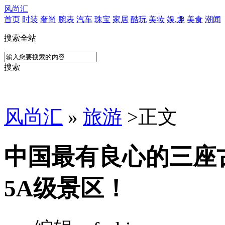
风尚汇
首页
时装
奢尚
腕表
汽车
珠宝
家居
酷玩
美妆
娱.趣
美食
潮闻
搜索全站
搜索
风尚汇
»
旅游
>
正文
中国最有良心的三座
5A级景区！