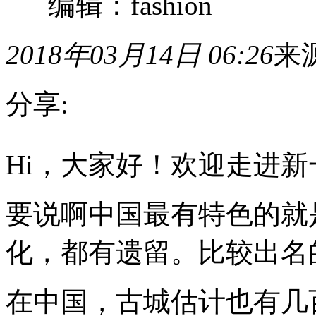
编辑：fashion
2018年03月14日 06:26
来
分享:
Hi，
Hi，大家好！欢迎走进
大
家
好！
欢
要说啊中国最有特色的就
迎
走
化，都有遗留。比较出名
进
新
一
期
在中国，古城估计也有几
的