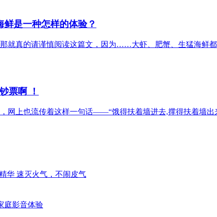
海鲜是一种怎样的体验？
那就真的请谨慎阅读这篇文，因为……大虾、肥蟹、生猛海鲜都
钞票啊 ！
，网上也流传着这样一句话——“饿得扶着墙进去,撑得扶着墙出
精华 速灭火气，不闹皮气
代家庭影音体验