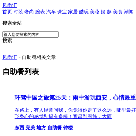
风尚汇
首页
时装
奢尚
腕表
汽车
珠宝
家居
酷玩
美妆
娱.趣
美食
潮闻
搜索全站
搜索
风尚汇
» 自助餐相关文章
自助餐列表
环驾中国之旅第25天：雨中游玩西安，心情最
在路上，有人经常问我，你觉得你走了这么远，哪里最好
飞身心的感觉别提有多棒！宜昌到恩施，大雨
东西
完美
地方
自助餐
钟楼