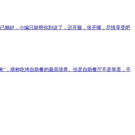
已躺好，小编只能帮你到这了，迈开腿，张开嘴，尽情享受吧
来”，堪称吃垮自助餐的最高境界。但是自助餐厅不是笨蛋，不