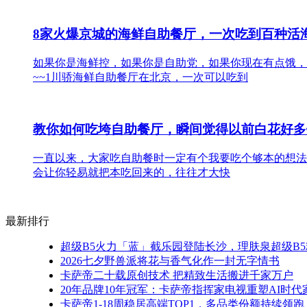
8家火爆京城的海鲜自助餐厅，一次吃到百种活
如果你是海鲜控，如果你是自助党，如果你现在有点饿，
~~1川骄海鲜自助餐厅在北京，一次可以吃到
教你如何吃垮自助餐厅，瞬间觉得以前白花好多
一直以来，大家吃自助餐时一定有个我要吃个够本的想法
会让你轻易就把本吃回来的，往往才大快
最新排行
超级B5火力「蓝」截乐园登陆长沙，理肤泉超级B5
2026七夕野兽派将花与香气化作一封无字情书
卡萨帝二十载原创技术 把精致生活搬进千家万户
20年品牌10年冠军：卡萨帝指挥家电视重塑AI时
卡萨帝1-18周稳居高端TOP1，多品类份额持续领跑