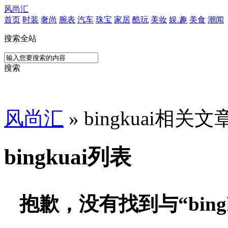
风尚汇
首页
时装
奢尚
腕表
汽车
珠宝
家居
酷玩
美妆
娱.趣
美食
潮闻
搜索全站
搜索
风尚汇
» bingkuai相关文
bingkuai列表
抱歉，没有找到与“
bing