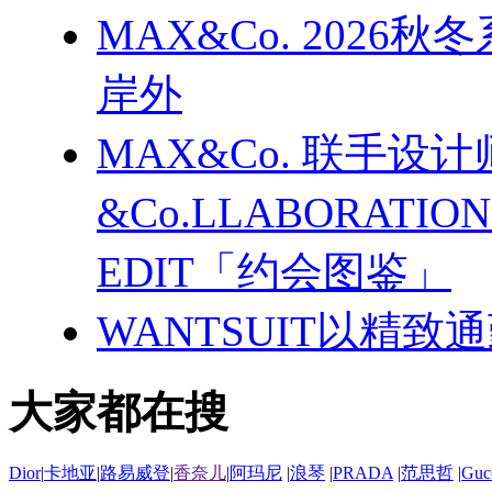
MAX&Co. 202
岸外
MAX&Co. 联手设计
&Co.LLABORATI
EDIT「约会图鉴」
WANTSUIT以精致
大家都在搜
Dior
|
卡地亚
|
路易威登
|
香奈儿
|
阿玛尼
|
浪琴
|
PRADA
|
范思哲
|
Guc