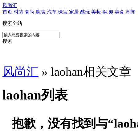
风尚汇
首页
时装
奢尚
腕表
汽车
珠宝
家居
酷玩
美妆
娱.趣
美食
潮闻
搜索全站
搜索
风尚汇
» laohan相关文章
laohan列表
抱歉，没有找到与“
laoh