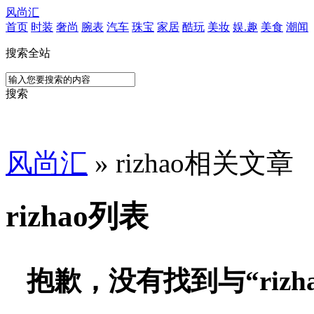
风尚汇
首页
时装
奢尚
腕表
汽车
珠宝
家居
酷玩
美妆
娱.趣
美食
潮闻
搜索全站
搜索
风尚汇
» rizhao相关文章
rizhao列表
抱歉，没有找到与“
rizh