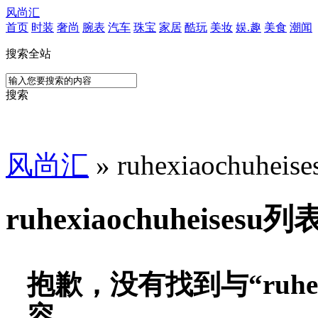
风尚汇
首页
时装
奢尚
腕表
汽车
珠宝
家居
酷玩
美妆
娱.趣
美食
潮闻
搜索全站
搜索
风尚汇
» ruhexiaochuhe
ruhexiaochuheisesu列
抱歉，没有找到与“
ruhe
容。