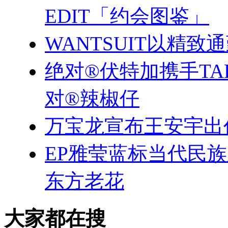
EDIT「约会图鉴」
WANTSUIT以精致
绝对®伏特加携手TA
对®辣椒仔
万宝龙宣布王安宇出
EP雅莹蓝标当代民
东方老花
大家都在搜