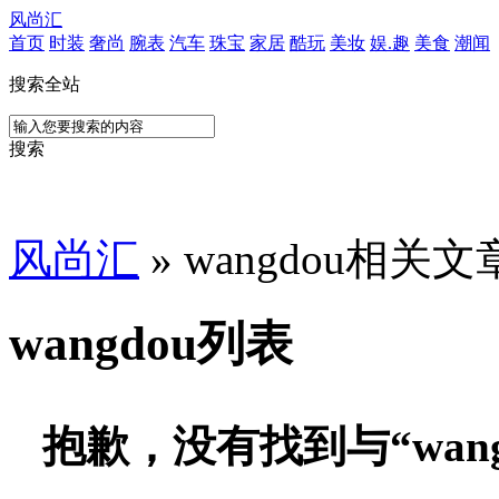
风尚汇
首页
时装
奢尚
腕表
汽车
珠宝
家居
酷玩
美妆
娱.趣
美食
潮闻
搜索全站
搜索
风尚汇
» wangdou相关文
wangdou列表
抱歉，没有找到与“
wan