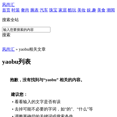
风尚汇
首页
时装
奢尚
腕表
汽车
珠宝
家居
酷玩
美妆
娱.趣
美食
潮闻
搜索全站
搜索
风尚汇
» yaobu相关文章
yaobu列表
抱歉，没有找到与“
yaobu
” 相关的内容。
建议您：
• 看看输入的文字是否有误
• 去掉可能不必要的字词，如“的”、“什么”等
• 调整更确切的关键词或搜索条件