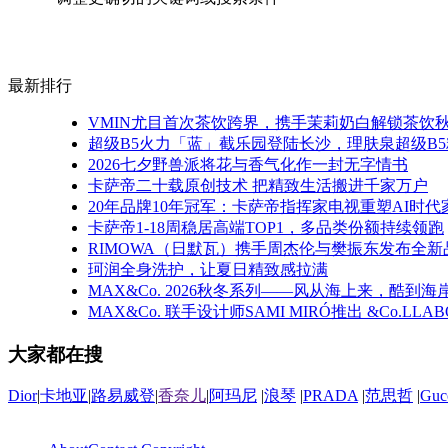
最新排行
VMIN尤目首次茶饮跨界，携手茉莉奶白解锁茶饮
超级B5火力「蓝」截乐园登陆长沙，理肤泉超级B5
2026七夕野兽派将花与香气化作一封无字情书
卡萨帝二十载原创技术 把精致生活搬进千家万户
20年品牌10年冠军：卡萨帝指挥家电视重塑AI时
卡萨帝1-18周稳居高端TOP1，多品类份额持续领跑
RIMOWA（日默瓦）携手周杰伦与樊振东发布全
珂润全身洗护，让夏日精致感拉满
MAX&Co. 2026秋冬系列——风从海上来，酷到海
MAX&Co. 联手设计师SAMI MIRÓ推出 &Co.LLA
大家都在搜
Dior
|
卡地亚
|
路易威登
|
香奈儿
|
阿玛尼
|
浪琴
|
PRADA
|
范思哲
|
Guc