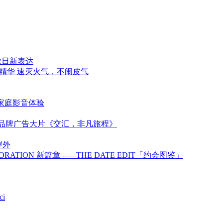
秋日新表达
精华 速灭火气，不闹皮气
代家庭影音体验
新品牌广告大片《交汇，非凡旅程》
岸外
BORATION 新篇章——THE DATE EDIT「约会图鉴」
ci