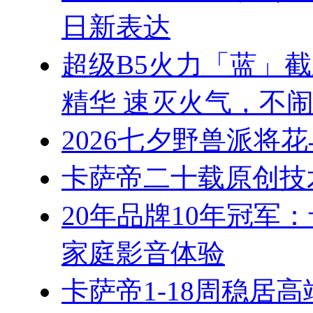
日新表达
超级B5火力「蓝」
精华 速灭火气，不
2026七夕野兽派将
卡萨帝二十载原创技
20年品牌10年冠军
家庭影音体验
卡萨帝1-18周稳居