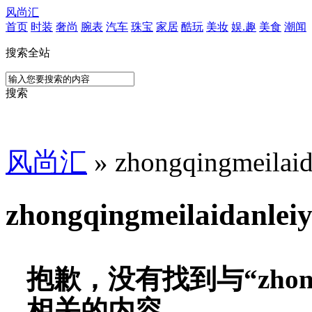
风尚汇
首页
时装
奢尚
腕表
汽车
珠宝
家居
酷玩
美妆
娱.趣
美食
潮闻
搜索全站
搜索
风尚汇
» zhongqingmeil
zhongqingmeilaidanl
抱歉，没有找到与“
zhon
相关的内容。