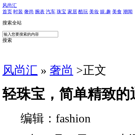
风尚汇
首页
时装
奢尚
腕表
汽车
珠宝
家居
酷玩
美妆
娱.趣
美食
潮闻
搜索全站
搜索
风尚汇
»
奢尚
>
正文
轻珠宝，简单精致的
编辑：fashion