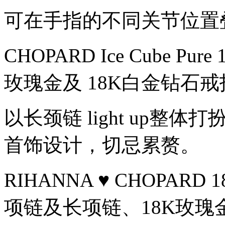
走
「日
可在手指的不同关节位置
常
轻
珠
CHOPARD Ice Cube 
宝」
这
玫瑰金及 18K白金钻石戒
路
线，
设
计
以长颈链 light up
以
1999
年
首饰设计，切忌累赘。
的
IceCube
珠
RIHANNA ♥ CHOPA
宝
腕
表
项链及长项链、18K玫
为
灵