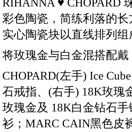
RIHANNA ♥ CHOP
化，
突
彩色陶瓷，简练利落的长
显
个
人
实心陶瓷块以直线排列组
风
格
品
将玫瑰金与白金混搭配戴
味。
Chopard
最
CHOPARD(左手) Ice Cu
新
推
出
石戒指、(右手) 18K玫瑰
IceCubePure
首
饰
玫瑰金及 18K白金钻石手
系
列
衫；MARC CAIN黑色皮
正
是