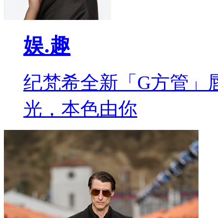
娱.趣
纪梵希全新「G方管」
光，本色由你