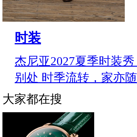
时装
杰尼亚2027夏季时装秀 L
别处 时季流转，家亦
大家都在搜