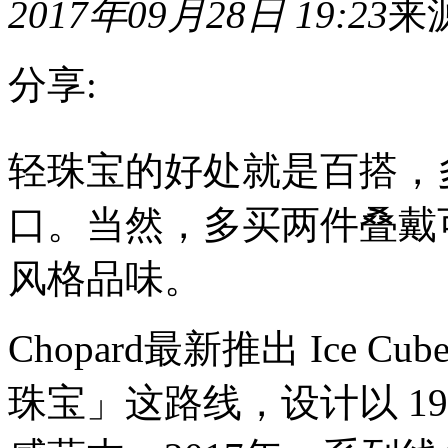
2017年09月28日 19:23
来
分享:
轻
轻珠宝的好处就是百搭，
珠
宝
的
口。当然，多买两件叠戴
好
处
就
风格品味。
是
百
搭，
Chopard最新推出 Ice 
多
少
无
珠宝」这路线，设计以 1999
拘，
一