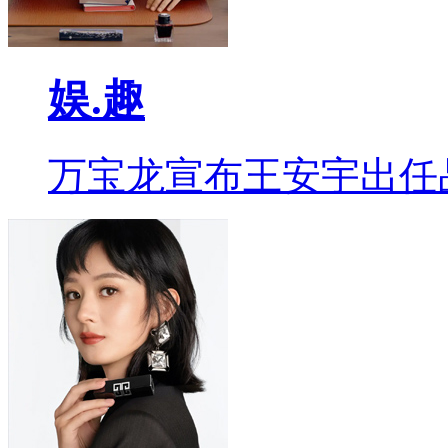
娱.趣
万宝龙宣布王安宇出任