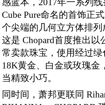
感蓝本，2017年一系列线
件
都
够
Cube Pure命名的首饰
你
看
个尖端的几何立方体排列成
门
口。
当
这是 Chopard首度推
然，
多
常卖款珠宝，使用经过绿
买
两
件
18K黄金、白金或玫瑰
叠
戴
可
当精致小巧。
以
衬
出
同时间，萧邦更联同 Rih
更
多
变