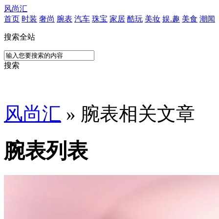
风尚汇
首页
时装
奢尚
腕表
汽车
珠宝
家居
酷玩
美妆
娱.趣
美食
潮闻
搜索全站
搜索
风尚汇
» 腕表相关文章
腕表列表