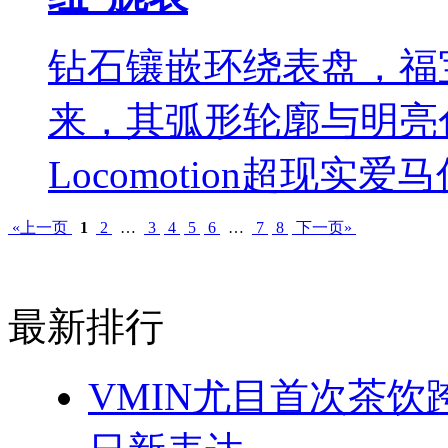
钻石镶嵌环绕表盘，福
来，其弧形轮廓与明亮色彩跃
Locomotion超现实
«上一页
1
2
…
3
4
5
6
…
7
8
下一页»
最新排行
VMIN尤目首次茶