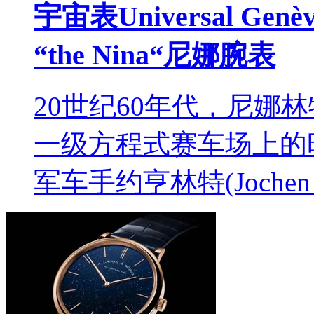
宇宙表Universal G
“the Nina“尼娜腕表
20世纪60年代，尼娜林特(
一级方程式赛车场上的
军车手约亨林特(Jochen 