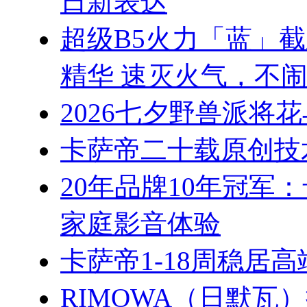
日新表达
超级B5火力「蓝」
精华 速灭火气，不
2026七夕野兽派将
卡萨帝二十载原创技
20年品牌10年冠军
家庭影音体验
卡萨帝1-18周稳居
RIMOWA（日默