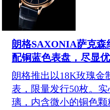
朗格SAXONIA萨克
配铜蓝色表盘，尽显优
朗格推出以18K玫瑰金
表，限量发行50枚。
璃，内含微小的铜色颗