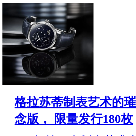
格拉苏蒂制表艺术的璀
念版， 限量发行180枚