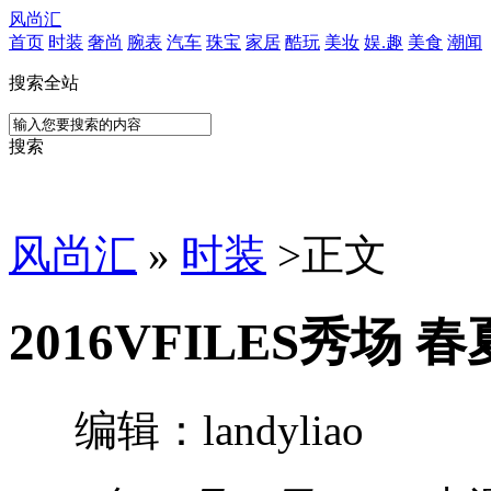
风尚汇
首页
时装
奢尚
腕表
汽车
珠宝
家居
酷玩
美妆
娱.趣
美食
潮闻
搜索全站
搜索
风尚汇
»
时装
>
正文
2016VFILES秀场
编辑：landyliao