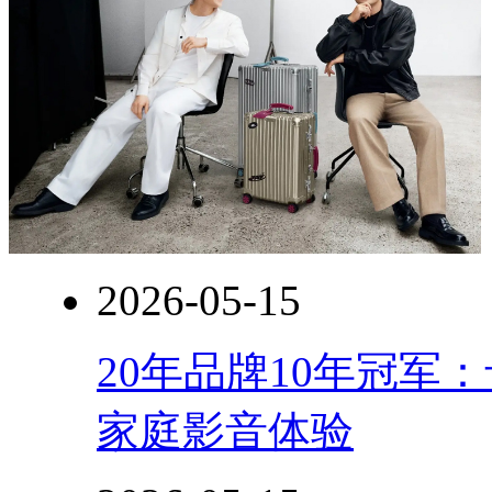
还
怎
么
走
不
过
麦
粒
应
该
会
很
喜
2026-05-15
欢
她
们
20年品牌10年冠军
家
的
家庭影音体验
东
西，
搞