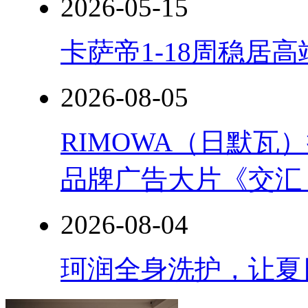
2026-05-15
不
好
已
卡萨帝1-18周稳居
经
订
好
了。
2026-08-05
LIFE
和
LOVE
RIMOWA（日默
品牌广告大片《交汇
2026-08-04
珂润全身洗护，让夏