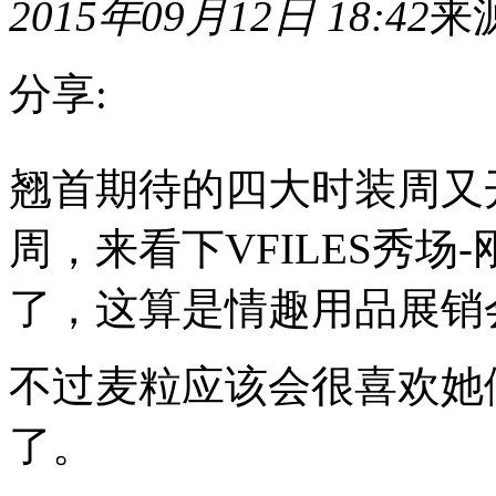
2015年09月12日 18:42
来
分享:
翘
翘首期待的四大时装周又
首
期
待
周，来看下VFILES秀
的
四
大
了，这算是情趣用品展销
时
装
周
不过麦粒应该会很喜欢她
又
开
幕
了。
了，
最