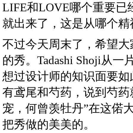
先
LIFE和LOVE哪个重
登
场
就出来了，这是从哪个精
的
纽
约
时
不过今天周末了，希望大
装
周，
的秀。Tadashi Sho
来
看
下
想过设计师的知识面要如
VFILES
秀
场-
有鸢尾和芍药，说到芍药
刚
开
宠，何曾羡牡丹”在这偌
幕
已
经
把秀做的美美的。
劲
爆