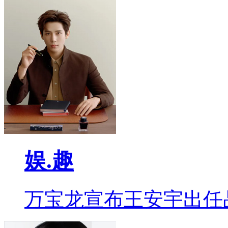
娱.趣
万宝龙宣布王安宇出任