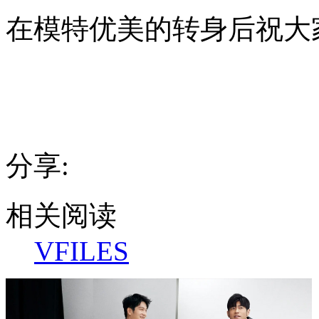
成
在模特优美的转身后祝大
这
个
样
子
了，
这
算
是
情
分享:
趣
用
品
展
相关阅读
销
会
VFILES
么，
后
面
的
秀