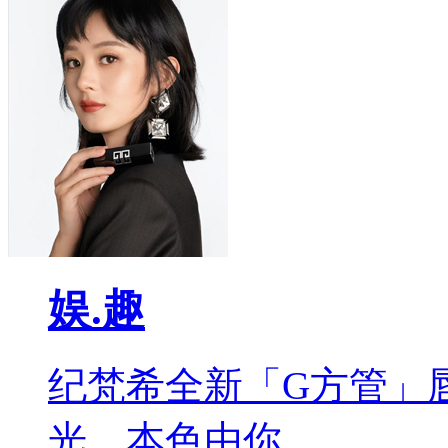
娱.趣
纪梵希全新「G方管」
光，本色由你