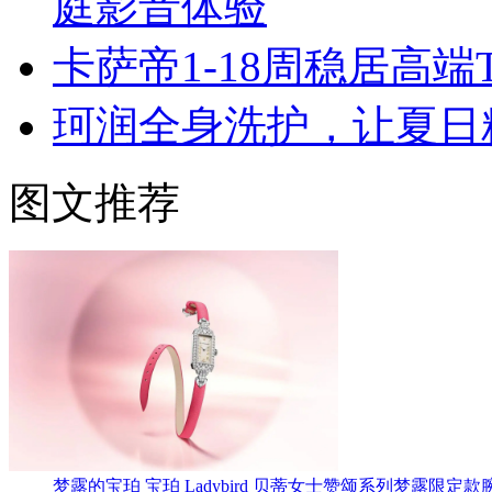
庭影音体验
卡萨帝1-18周稳居高
珂润全身洗护，让夏日
图文推荐
梦露的宝珀 宝珀 Ladybird 贝蒂女士赞颂系列梦露限定款