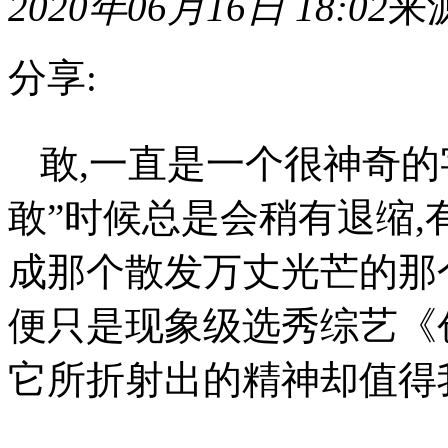
2020年06月16日 18:02
来
分享:
敢,
敢,一直是一个很神奇的
一
直
是
敢”时候总是会稍有退缩,
一
个
很
成那个散发万丈光芒的那个
神
奇
便只是现象级选秀综艺《创造营
的
字
眼。
它所折射出的精神却值得
普
通
人
在