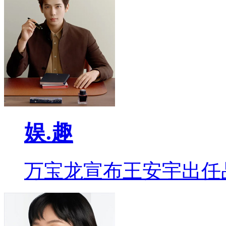
娱.趣
万宝龙宣布王安宇出任