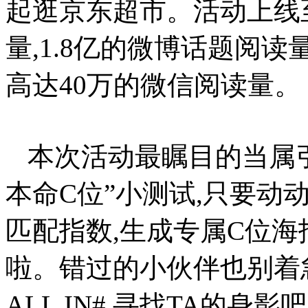
起逛京东超市。活动上线至
你,
往
往
量,1.8亿的微博话题阅读
会
变
高达40万的微信阅读量。
成
那
个
散
发
本次活动最瞩目的当属
万
丈
光
本命C位”小测试,只要动
芒
的
匹配指数,生成专属C位海
那
个
人。
啦。错过的小伙伴也别着急
敢,
ALL IN#,寻找TA的身影吧