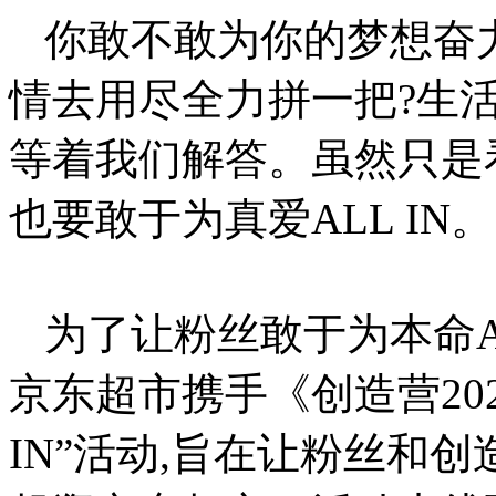
谈
你敢不敢为你的梦想奋
论
敢
情去用尽全力拼一把?生
不
敢
时
等着我们解答。虽然只是看一
候
总
也要敢于为真爱ALL IN。
是
会
稍
有
退
为了让粉丝敢于为本命ALL 
缩,
有
勇
京东超市携手《创造营202
气
说
出
IN”活动,旨在让粉丝和创造
敢
的