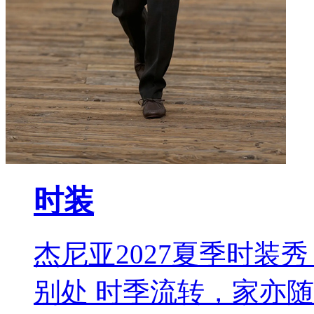
时装
杰尼亚2027夏季时装秀 L
别处 时季流转，家亦