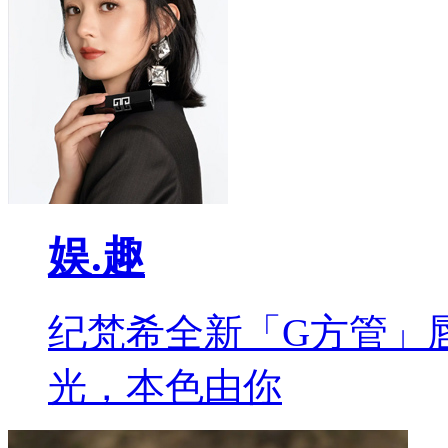
娱.趣
纪梵希全新「G方管」
光，本色由你