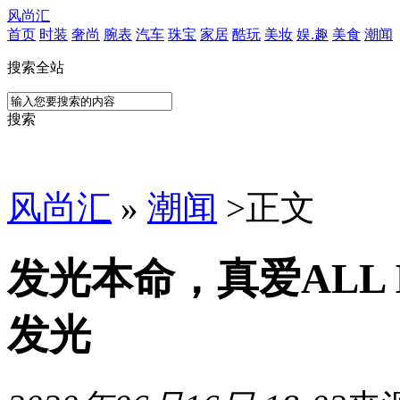
风尚汇
首页
时装
奢尚
腕表
汽车
珠宝
家居
酷玩
美妆
娱.趣
美食
潮闻
搜索全站
搜索
风尚汇
»
潮闻
>
正文
发光本命，真爱ALL
发光