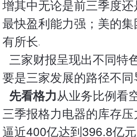
增
其中
无论是前三季度还
。
，
最快
盈利能力强
；
美的集
，
有所长
。
三家财报呈现出不同特
要是三家发展的路径不同
从业务比例看
先看格力
。
，
三季报
格力电器的库存压
，
逼近400亿达到396.8亿元