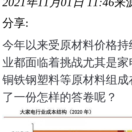
2021年11月01日 11:46
来
分享:
今年以来
受原材料价格持
今
年
，
以
业都面临着挑战
尤其是家
来，
，
受
原
铜
铁
钢
塑料等原材料组成
材
、
、
、
。
料
价
了一份怎样的答卷呢
？
格
持
续
上
涨
等
大