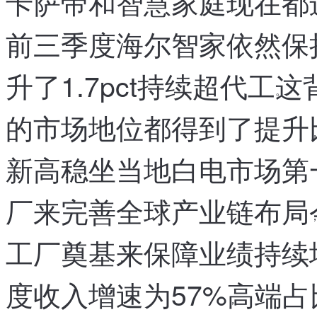
卡萨帝和智慧家庭
现在都
，
前三季度海尔智家依然保
升了1.7pct持续超代工
这
。
的市场地位都得到了提升
，
新高
稳坐当地白电市场第
，
厂来完善全球产业链布局
，
工厂奠基
来保障业绩持续
，
度收入增速为57%
高端占
，