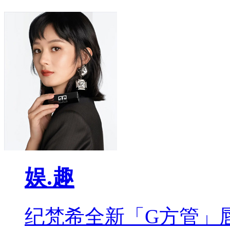
娱.趣
纪梵希全新「G方管」