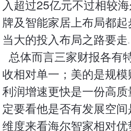
入超过25亿元
不过
相较海
。
，
牌及智能家居上布局都起
当大的投入布局之路要走
。
总体而言
三家财报各有
，
收相对单一
；
美的是规模
利润增速更快
是一份高质
，
定要看他是否有发展空间
，
维度来看
海尔智家相对优
，