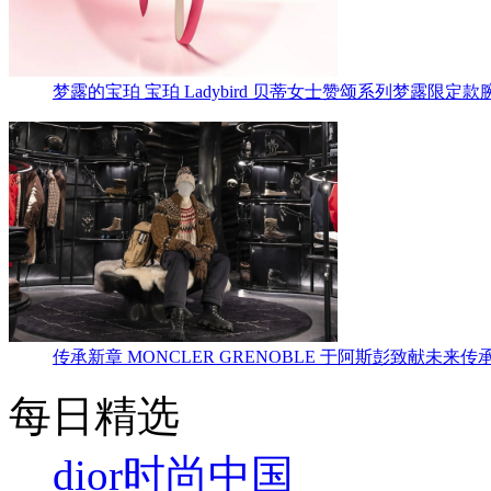
梦露的宝珀 宝珀 Ladybird 贝蒂女士赞颂系列梦露限定款
传承新章 MONCLER GRENOBLE 于阿斯彭致献未来传
每日精选
dior
时尚中国