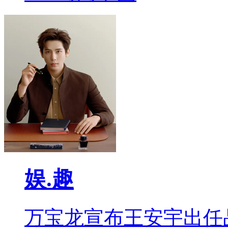
娱.趣
万宝龙宣布王安宇出任