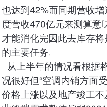
也达到42%
而同期营收增速
，
度营收470亿元来测算
意
，
才能消化完
因此
去库存
将
。
，
，
的主要任务
。
从上半年的情况看
根据
，
况很好
但
“
空调内销方面
，
，
价格上涨以及地产竣工不