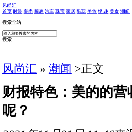
风尚汇
首页
时装
奢尚
腕表
汽车
珠宝
家居
酷玩
美妆
娱.趣
美食
潮闻
搜索全站
搜索
风尚汇
»
潮闻
>
正文
财报特色：美的的营
呢？