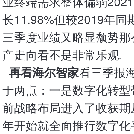
业终端需求整体偏弱
20
，
长11.98%
但较2019年同期
，
三季度业绩又略显颓势
那
，
产走向看
不是非常乐观
，
。
看三季报
再看海尔智家
。
，
于两点
：
一是数字化转型
前战略布局进入了收获期
。
年开始就全面推行数字化