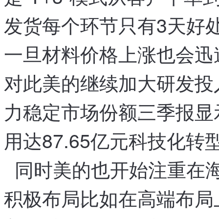
发货
每个环节只有3天
好
，
。
一旦材料价格上涨
也会迅
，
对此
美的继续加大研发投
，
力
稳定市场份额
三季报显
、
。
用达87.65亿元
科技化转
，
同时
美的也开始注重在
，
积极布局
比如在高端布局
。