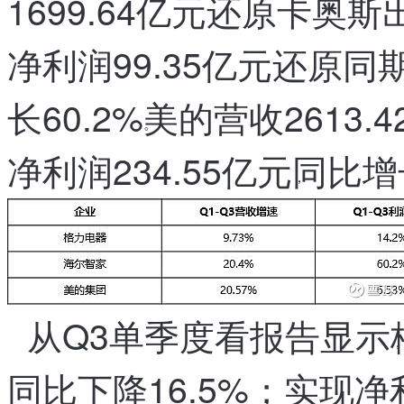
1699.64亿元
还原卡奥斯出
业，
，
营
净利润99.35亿元
还原同
业
成
，
本
长60.2%
美的营收2613.
85%
。
左
右
净利润234.55亿元
同比增长
都
，
由
铜、
铁、
钢、
塑
料
从Q3单季度看
报告显示
，
，
同比下降16.5%
；
实现净利