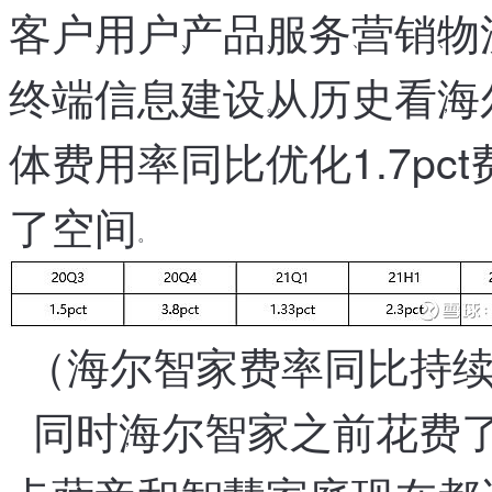
客户
用户
产品
服务
营销
物
、
、
、
、
、
终端信息建设
从历史看
海
。
，
体费用率同比优化1.7pct
，
了空间
。
（
海尔智家费率同比持
同时
海尔智家之前花费
，