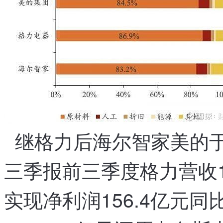
环
境
的
影
响，
许
多
行
业
都
面
临
继格力后
海尔智家
美的于
着
，
、
挑
战，
三季报
前三季度
格力营收1
尤
。
，
其
是
实现净利润156.4亿元
同比
家
，
电
行