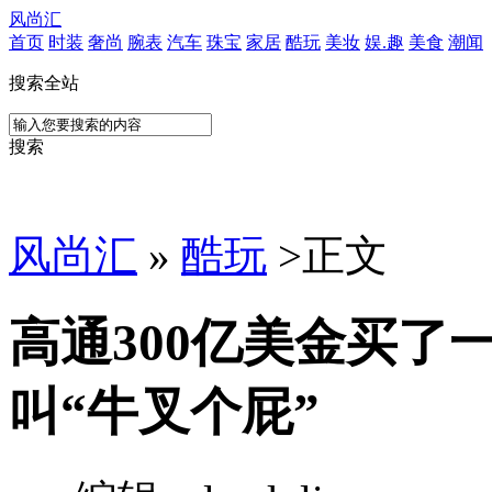
风尚汇
首页
时装
奢尚
腕表
汽车
珠宝
家居
酷玩
美妆
娱.趣
美食
潮闻
搜索全站
搜索
风尚汇
»
酷玩
>
正文
高通300亿美金买了
叫“牛叉个屁”