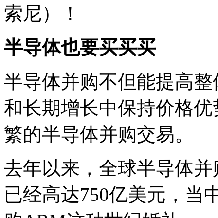
索尼）！
报》
报
道，
高
半导体也要买买买
通
（Qualcomm）
或
半导体并购不但能提高整
并
购
牛
和长期增长中保持价格优
叉
个
繁的半导体并购交易。
屁，
即
NXP
恩
去年以来，全球半导体并
智
浦
已经高达750亿美元，当中不乏
半
导
体，