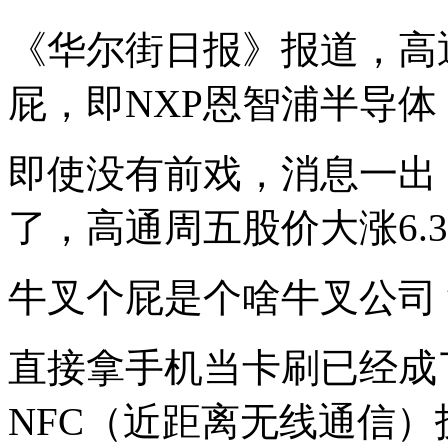
都
开
《华尔街日报》报道，高通
始
自
己
屁，
即NXP恩智浦半导体
造
芯
片
即使没有前戏，消息一出
了，
高
通
了，高通周五股价大涨6.3%
得
找
点
牛叉个屁是个啥牛叉公司
别
的
出
直接拿手机当卡刷已经成
路！
《华
尔
NFC（近距离无线通信
街
日