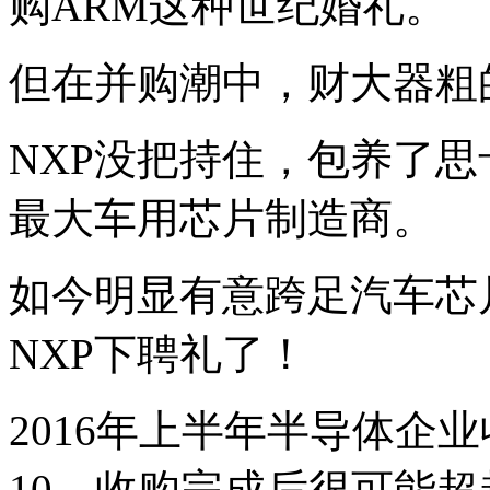
购ARM这种世纪婚礼。
交
易
金
但在并购潮中，财大器粗
额
高
达
NXP没把持住，包养了思卡尔
300
亿
美
最大车用芯片制造商。
元。
即
使
如今明显有意跨足汽车芯
没
有
前
NXP下聘礼了！
戏，
消
息
2016年上半年半导体企
一
出，
两
10，收购完成后很可能超越
家