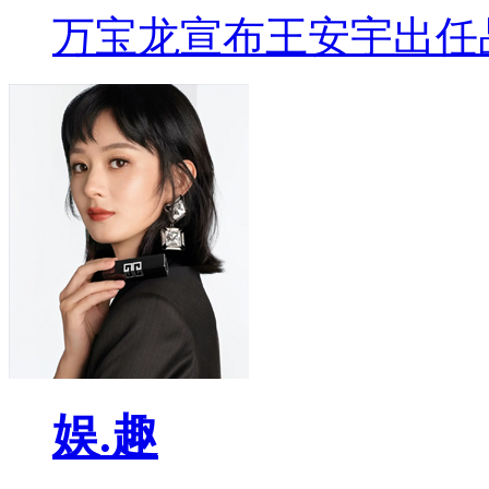
万宝龙宣布王安宇出任
娱.趣