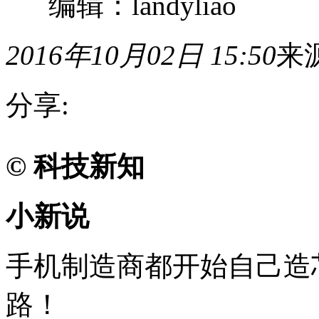
编辑：landyliao
2016年10月02日 15:50
来
分享:
科
© 科技新知
技
新
知
小
小新说
新
说
手
手机制造商都开始自己造
机
制
造
路！
商