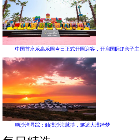
中国首座乐高乐园今日正式开园迎客，开启国际IP亲子
响沙湾寻踪：触摸沙海脉搏，邂逅大漠绮梦