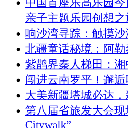
中国首座乐高乐园今
亲子主题乐园创想之
响沙湾寻踪：触摸沙
北疆童话秘境：阿勒
紫鹊界秦人梯田：湘
闯进云南罗平！邂逅
大美新疆塔城必达，
第八届省旅发大会现
Citywalk”