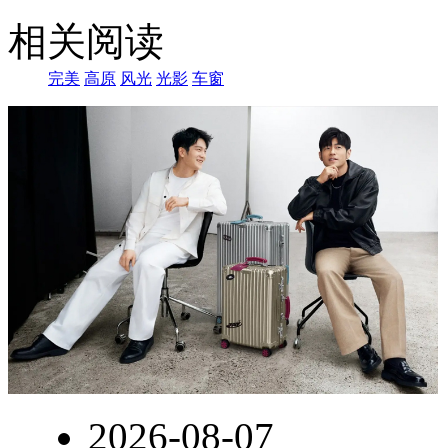
因
相关阅读
准
备
完美
高原
风光
光影
车窗
了
返
程，
从
格
尔
木
回
2026-08-07