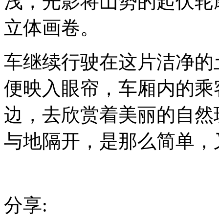
浅，光影将山势的起伏轮
煌
辗
立体画卷。
转
到
格
尔
车继续行驶在这片洁净的
木，
本
便映入眼帘，车厢内的乘
来
计
划
边，去欣赏着美丽的自然
前
往
与地隔开，是那么简单，
拉
萨，
但
由
于
时
间
分享:
的
原