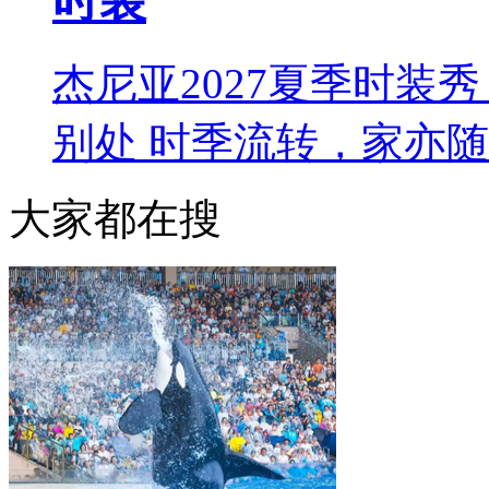
时装
杰尼亚2027夏季时装秀 L
别处 时季流转，家亦
大家都在搜