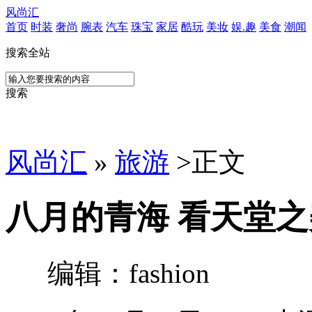
风尚汇
首页
时装
奢尚
腕表
汽车
珠宝
家居
酷玩
美妆
娱.趣
美食
潮闻
搜索全站
搜索
风尚汇
»
旅游
>
正文
八月的青海 看天堂之
编辑：fashion