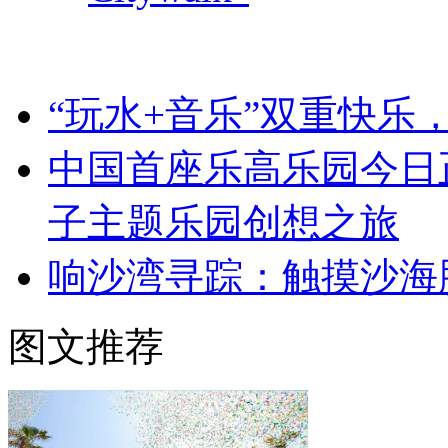
“玩水+音乐”双重快乐
中国首座乐高乐园今日
子主题乐园创想之旅
响沙湾寻踪：触摸沙海
图文推荐