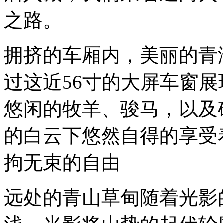
海
之路。
湖
静
静
的
拥挤的车厢内，美丽的青
神
圣
过这近56寸的大屏车窗
在
天
边，
悠闲的牧羊、骏马，以及
一
切
的白云下悠然自得的享受
都
像
天
拘无束的自由
堂
的
美。
远处的青山草甸随着光影
我
从
敦