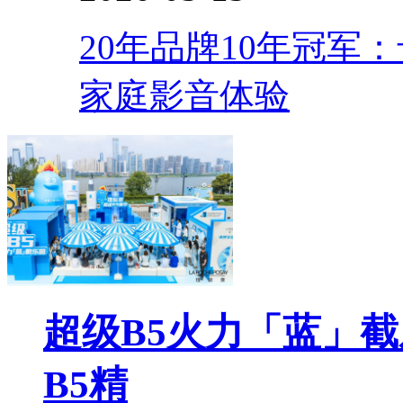
20年品牌10年冠军
家庭影音体验
超级B5火力「蓝」
B5精