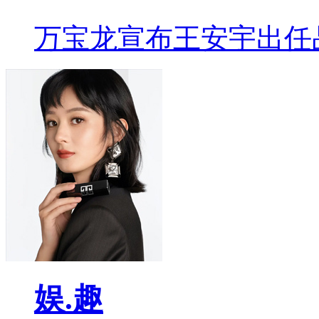
万宝龙宣布王安宇出任
娱.趣