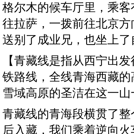
格尔木的候车厅里，乘客
羊
肆
意
往拉萨，一拨前往北京方
的
漫
送别了成业兄，也坐上了
步，
远
方
的
【
青藏线是指从西宁出发
花
儿
铁路线，全线青海西藏的
也
渐
渐
雪域高原的圣洁在这一山
的
绽
放，
青藏线
的青海段
横贯
了
整
碧
蓝
的
后入藏，我们乘着逆向
火
青