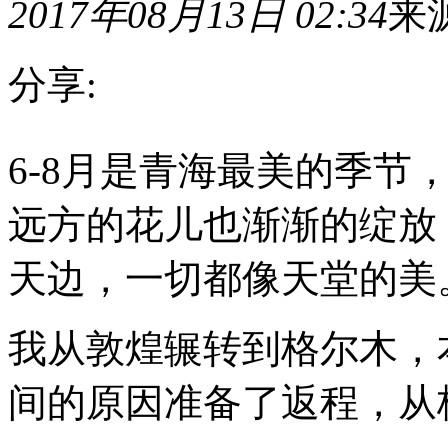
2017年08月13日 02:34
来
分享:
6-
8
6-8月是青海最美的季节
月
是
远方的花儿也渐渐的绽放
青
海
最
天边，一切都像天堂的美
美
的
季
我从敦煌辗转到格尔木，
节，
草
儿
间的原因准备了返程，从
绿
了，
牛